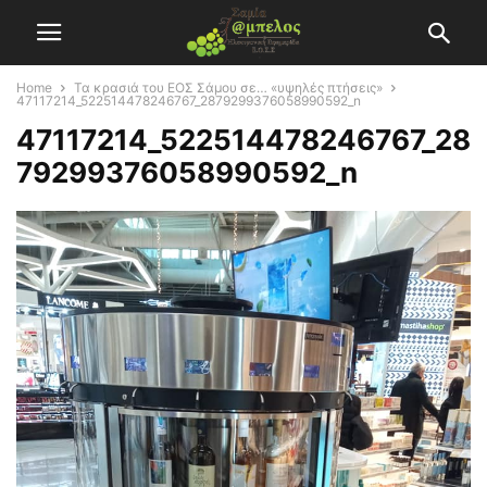
Home
Τα κρασιά του ΕΟΣ Σάμου σε… «υψηλές πτήσεις»
47117214_522514478246767_2879299376058990592_n
47117214_522514478246767_28
79299376058990592_n