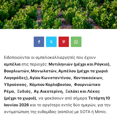
Ειδοποιούνται οι αμπελοκαλλιεργητές που έχουν
αμπέλια
στις περιοχές:
Μυτιληνιών (μέχρι και Ρόγκια),
Βουρλιωτών, Μανωλατών, Αμπέλου (μέχρι τα χωριά
Λογαράδες), Αγίου Κωνσταντίνου, Κοντακαιίκων,
Υδρούσσας, Κάμπου Καρλοβασίου, Φουρνιώτικο
Ρέμα, Ξυδιάς, Αγ. Αικατερίνη, Ξυλάκι και Λέκας
(μέχρι το χωριό),
να ψεκάσουν από σήμερα
Τετάρτη 10
Ιουνίου 2026
και το αργότερο εντός δύο ημερών, για την
αντιμετώπιση της ευδεμίδας (σαπίλα) με SOTA ή Mimic.