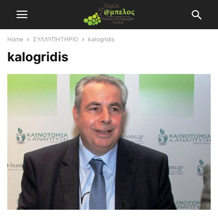
Home
ΣΥΛΛΥΠΗΤΗΡΙΟ
kalogridis
kalogridis