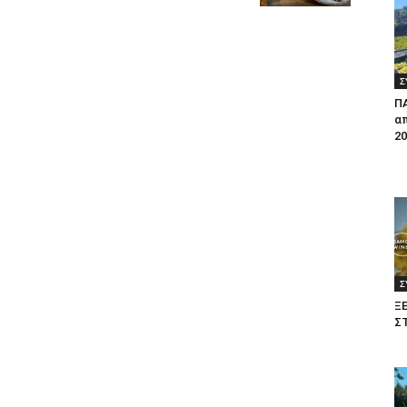
Σ
Π
απ
20
Σ
Ξ
Σ