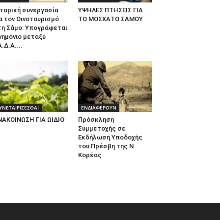
τορική συνεργασία
ΥΨΗΛΕΣ ΠΤΗΣΕΙΣ ΓΙΑ
α τον Οινοτουρισμό
ΤΟ ΜΟΣΧΑΤΟ ΣΑΜΟΥ
τη Σάμο: Υπογράφεται
νημόνιο μεταξύ
.Δ.Α....
ΥΝΕΤΑΙΡΙΖΕΣΘΑΙ
ΕΝΔΙΑΦΕΡΟΥΝ
ΝΑΚΟΙΝΩΣΗ ΓΙΑ ΩΙΔΙΟ
Πρόσκληση
Συμμετοχής σε
Εκδήλωση Υποδοχής
του Πρέσβη της Ν.
Κορέας