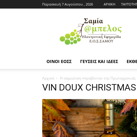
Παρασκευή 7 Αυγούστου , 2026
ΑΡΧΙΚΗ
ΤΑΥΤΟΤΗ
Εφημερίδα
ΕΟΣΣ
|
Σαμία
Άμπελος
ΟΙΝΟΙ ΕΟΣΣ
ΓΕΥΣΕΙΣ ΚΑΙ ΙΔΕΕΣ
ΕΚΘΕ
Αρχική
Η σαμιώτικη «προβέντα» της Πρωτοχρονιάς
VIN DOUX CHRISTMAS