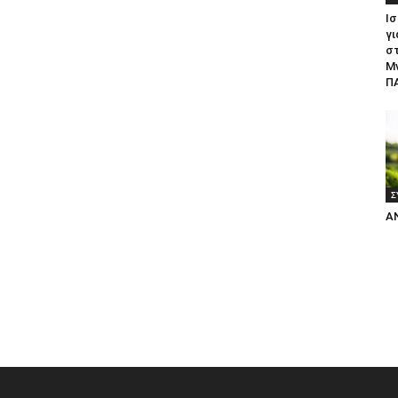
Ισ
γι
σ
Μ
ΠΑ
Σ
Α