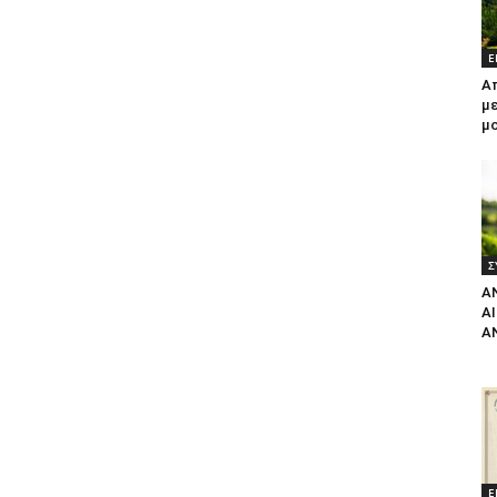
Ε
Α
με
μ
Σ
Α
Α
Α
Ε