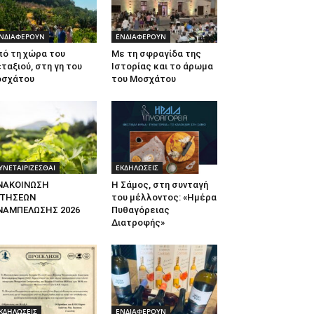
ΝΔΙΑΦΕΡΟΥΝ
ΕΝΔΙΑΦΕΡΟΥΝ
πό τη χώρα του
Με τη σφραγίδα της
ταξιού, στη γη του
Ιστορίας και το άρωμα
οσχάτου
του Μοσχάτου
ΥΝΕΤΑΙΡΙΖΕΣΘΑΙ
ΕΚΔΗΛΩΣΕΙΣ
ΝΑΚΟΙΝΩΣΗ
Η Σάμος, στη συνταγή
ΙΤΗΣΕΩΝ
του μέλλοντος: «Ημέρα
ΝΑΜΠΕΛΩΣΗΣ 2026
Πυθαγόρειας
Διατροφής»
ΚΔΗΛΩΣΕΙΣ
ΕΝΔΙΑΦΕΡΟΥΝ