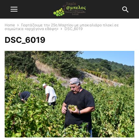
Home
Γιορτάζουμε την 25η Μαρτίου με μπακαλιάρο πλακί σε
σαμιώτικα «αρχέγονα εδάφη»
DSC_6019
DSC_6019