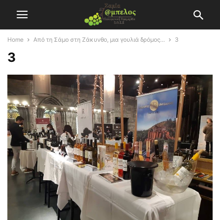
Home
Από τη Σάμο στη Ζάκυνθο, μια γουλιά δρόμος…
3
3