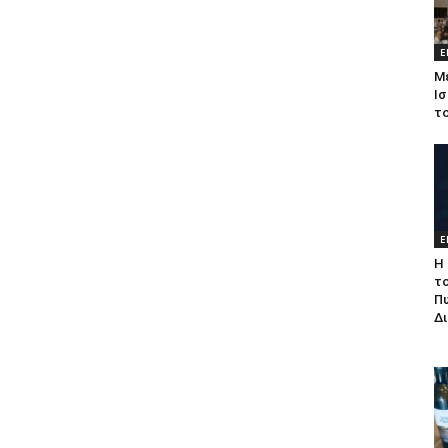
Ε
Μ
Ισ
τ
Ε
Η 
τ
Π
Δ