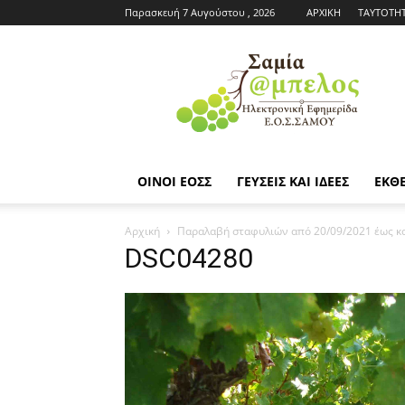
Παρασκευή 7 Αυγούστου , 2026
ΑΡΧΙΚΗ
ΤΑΥΤΟΤΗ
Εφημερίδα
ΕΟΣΣ
|
Σαμία
Άμπελος
ΟΙΝΟΙ ΕΟΣΣ
ΓΕΥΣΕΙΣ ΚΑΙ ΙΔΕΕΣ
ΕΚΘΕ
Αρχική
Παραλαβή σταφυλιών από 20/09/2021 έως κα
DSC04280