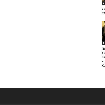
Ε
Υ
Τ
Ε
Π
Σ
Ε
το
Κ