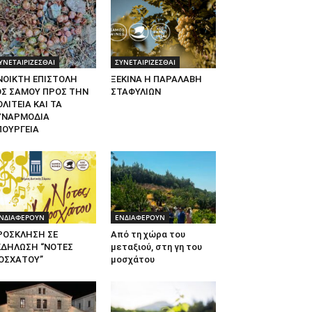
ΥΝΕΤΑΙΡΙΖΕΣΘΑΙ
ΣΥΝΕΤΑΙΡΙΖΕΣΘΑΙ
ΝΟΙΚΤΗ ΕΠΙΣΤΟΛΗ
ΞΕΚΙΝΑ Η ΠΑΡΑΛΑΒΗ
ΟΣ ΣΑΜΟΥ ΠΡΟΣ ΤΗΝ
ΣΤΑΦΥΛΙΩΝ
ΛΙΤΕΙΑ ΚΑΙ ΤΑ
ΥΝΑΡΜΟΔΙΑ
ΠΟΥΡΓΕΙΑ
ΝΔΙΑΦΕΡΟΥΝ
ΕΝΔΙΑΦΕΡΟΥΝ
ΡΟΣΚΛΗΣΗ ΣΕ
Από τη χώρα του
ΚΔΗΛΩΣΗ “ΝΟΤΕΣ
μεταξιού, στη γη του
ΟΣΧΑΤΟΥ”
μοσχάτου