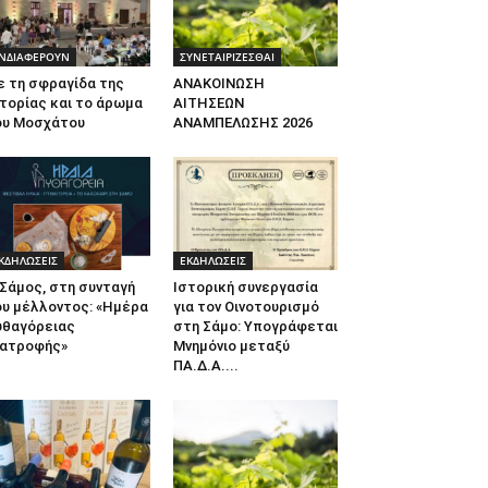
ΝΔΙΑΦΕΡΟΥΝ
ΣΥΝΕΤΑΙΡΙΖΕΣΘΑΙ
ε τη σφραγίδα της
ΑΝΑΚΟΙΝΩΣΗ
τορίας και το άρωμα
ΑΙΤΗΣΕΩΝ
ου Μοσχάτου
ΑΝΑΜΠΕΛΩΣΗΣ 2026
ΚΔΗΛΩΣΕΙΣ
ΕΚΔΗΛΩΣΕΙΣ
Σάμος, στη συνταγή
Ιστορική συνεργασία
ου μέλλοντος: «Ημέρα
για τον Οινοτουρισμό
υθαγόρειας
στη Σάμο: Υπογράφεται
ιατροφής»
Μνημόνιο μεταξύ
ΠΑ.Δ.Α....