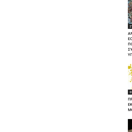
Σ
Α
Ε
ΠΟ
Σ
Υ
Ε
Π
Ε
Μ