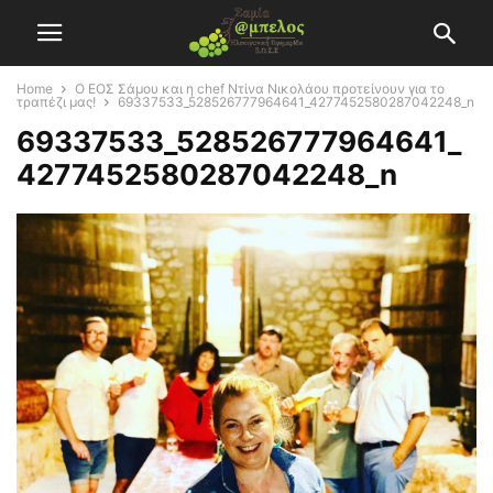
Home
Ο ΕΟΣ Σάμου και η chef Ντίνα Νικολάου προτείνουν για το
τραπέζι μας!
69337533_528526777964641_4277452580287042248_n
69337533_528526777964641_
4277452580287042248_n