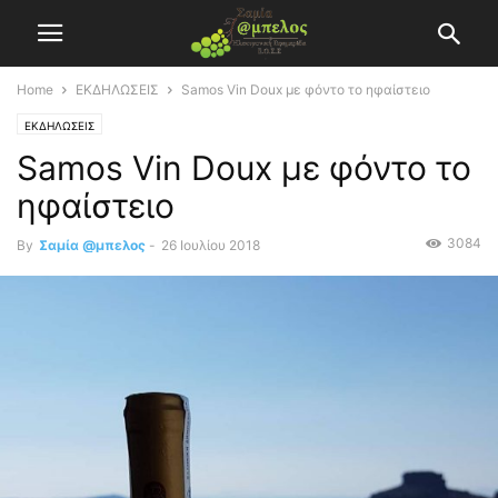
Home
ΕΚΔΗΛΩΣΕΙΣ
Samos Vin Doux με φόντο το ηφαίστειο
ΕΚΔΗΛΩΣΕΙΣ
Samos Vin Doux με φόντο το
ηφαίστειο
3084
By
Σαμία @μπελος
-
26 Ιουλίου 2018