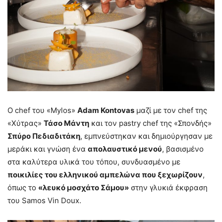
Ο chef του «Μylos»
Adam Kontovas
μαζί με τον chef της
«Χύτρας»
Τάσο Μάντη
και τον pastry chef της «Σπονδής»
Σπύρο Πεδιαδιτάκη
, εμπνεύστηκαν και δημιούργησαν με
μεράκι και γνώση ένα
απολαυστικό μενού
, βασισμένο
στα καλύτερα υλικά του τόπου, συνδυασμένο με
ποικιλίες του ελληνικού αμπελώνα που ξεχωρίζουν
,
όπως το
«λευκό μοσχάτο Σάμου»
στην γλυκιά έκφραση
του Samos Vin Doux.