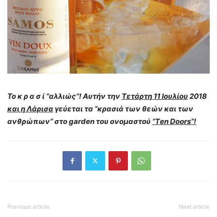
Το κ ρ α σ ί “αλλιώς”!
Aυτήν την
Τετάρτη 11 Ιουλίου
2018
και η Λάρισα
γεύεται τα “κρασιά των θεών και των
ανθρώπων” στο garden του ονομαστού
“Τen Doors”!
Previous article
Next article