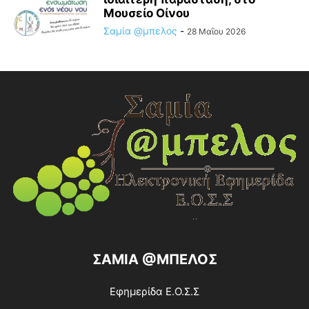
Μουσείο Οίνου
Σαμία @μπελος
-
28 Μαΐου 2026
ΣΑΜΙΑ @ΜΠΕΛΟΣ
Εφημερίδα Ε.Ο.Σ.Σ