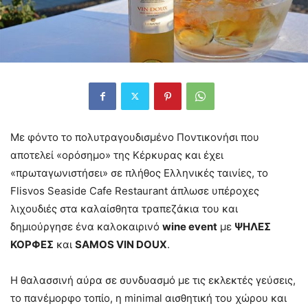
Με φόντο το πολυτραγουδισμένο Ποντικoνήσι που
αποτελεί «ορόσημο» της Κέρκυρας και έχει
«πρωταγωνιστήσει» σε πλήθος Ελληνικές ταινίες, τo
Flisvos Seaside Cafe Restaurant άπλωσε υπέροχες
λιχουδιές στα καλαίσθητα τραπεζάκια του και
δημιούργησε ένα καλοκαιρινό
wine event
με
ΨΗΛΕΣ
ΚΟΡΦΕΣ
και
SAMOS VIN DOUX
.
H θαλασσινή αύρα σε συνδυασμό με τις εκλεκτές γεύσεις,
το πανέμορφο τοπίο, η minimal αισθητική του χώρου και