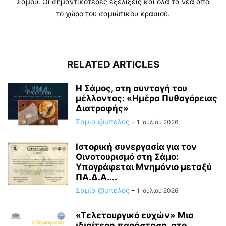
Σάμου. Οι σημαντικότερες εξελίξεις και όλα τα νέα από
το χώρο του σαμιώτικου κρασιού.
RELATED ARTICLES
Η Σάμος, στη συνταγή του
μέλλοντος: «Ημέρα Πυθαγόρειας
Διατροφής»
Σαμία @μπελος
-
1 Ιουλίου 2026
Ιστορική συνεργασία για τον
Οινοτουρισμό στη Σάμο:
Υπογράφεται Μνημόνιο μεταξύ
ΠΑ.Δ.Α....
Σαμία @μπελος
-
1 Ιουλίου 2026
«Τελετουργικό ευχών» Μια
ιδιαίτερη παράσταση, στο