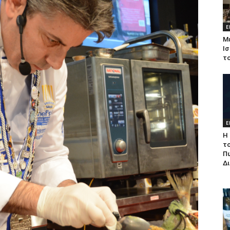
Ε
Μ
Ισ
τ
Ε
Η 
τ
Π
Δ