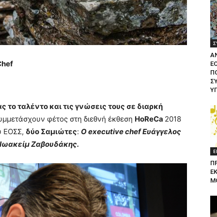
Σ
Α
Chef
Ε
ΠΟ
Σ
Υ
ς το ταλέντο και τις γνώσεις τους σε διαρκή
συμμετάσχουν φέτος στη διεθνή έκθεση
HoReCa
2018
υ ΕΟΣΣ,
δύο Σαμιώτες
:
Ο executive chef Ευάγγελος
 Ιωακείμ Ζαβουδάκης.
Ε
Π
Ε
Μ