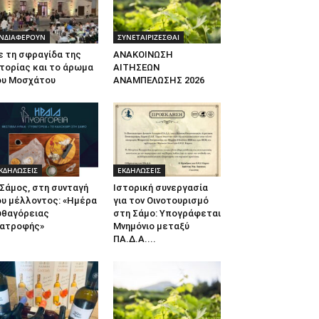
ΝΔΙΑΦΕΡΟΥΝ
ΣΥΝΕΤΑΙΡΙΖΕΣΘΑΙ
ε τη σφραγίδα της
ΑΝΑΚΟΙΝΩΣΗ
τορίας και το άρωμα
ΑΙΤΗΣΕΩΝ
ου Μοσχάτου
ΑΝΑΜΠΕΛΩΣΗΣ 2026
ΚΔΗΛΩΣΕΙΣ
ΕΚΔΗΛΩΣΕΙΣ
Σάμος, στη συνταγή
Ιστορική συνεργασία
ου μέλλοντος: «Ημέρα
για τον Οινοτουρισμό
υθαγόρειας
στη Σάμο: Υπογράφεται
ιατροφής»
Μνημόνιο μεταξύ
ΠΑ.Δ.Α....