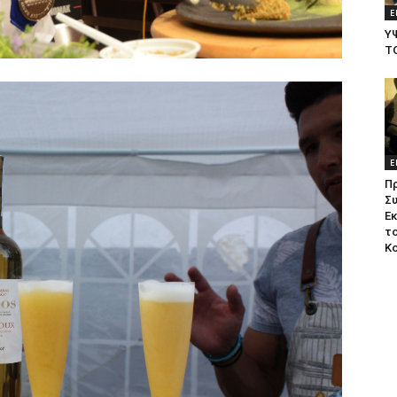
Ε
Υ
Τ
Ε
Π
Σ
Ε
το
Κ