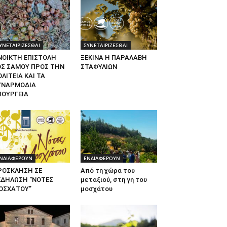
ΥΝΕΤΑΙΡΙΖΕΣΘΑΙ
ΣΥΝΕΤΑΙΡΙΖΕΣΘΑΙ
ΝΟΙΚΤΗ ΕΠΙΣΤΟΛΗ
ΞΕΚΙΝΑ Η ΠΑΡΑΛΑΒΗ
ΟΣ ΣΑΜΟΥ ΠΡΟΣ ΤΗΝ
ΣΤΑΦΥΛΙΩΝ
ΛΙΤΕΙΑ ΚΑΙ ΤΑ
ΥΝΑΡΜΟΔΙΑ
ΠΟΥΡΓΕΙΑ
ΝΔΙΑΦΕΡΟΥΝ
ΕΝΔΙΑΦΕΡΟΥΝ
ΡΟΣΚΛΗΣΗ ΣΕ
Από τη χώρα του
ΚΔΗΛΩΣΗ “ΝΟΤΕΣ
μεταξιού, στη γη του
ΟΣΧΑΤΟΥ”
μοσχάτου