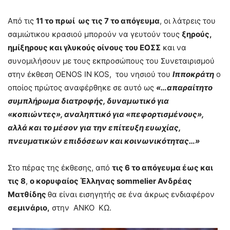
Από τις
11 το πρωί ως τις 7 το απόγευμα
, οι λάτρεις του
σαμιώτικου κρασιού μπορούν να γευτούν τους
ξηρούς,
ημίξηρους και γλυκούς οίνους του ΕΟΣΣ
και να
συνομιλήσουν με τους εκπροσώπους του Συνεταιρισμού
στην έκθεση OENOS IN KOS, του νησιού του
Ιπποκράτη
ο
οποίος πρώτος αναφέρθηκε σε αυτό ως
«…απαραίτητο
συμπλήρωμα διατροφής, δυναμωτικό για
«κοπιώντες», αναληπτικό για «πεφορτισμένους»,
αλλά και το μέσον για την επίτευξη ευωχίας,
πνευματικών επιδόσεων και κοινωνικότητας…»
Στο πέρας της έκθεσης, από
τις 6 το απόγευμα έως και
τις 8
,
ο κορυφαίος Έλληνας
sommelier Ανδρέας
Ματθίδης
θα είναι εισηγητής σε ένα άκρως ενδιαφέρον
σεμινάριο,
στην ΑΝΚΟ ΚΩ.