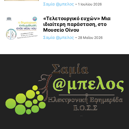
Σαμία @μπελος
-
1 Ιουλίου 2026
«Τελετουργικό ευχών» Μια
ιδιαίτερη παράσταση, στο
Μουσείο Οίνου
Σαμία @μπελος
-
28 Μαΐου 2026