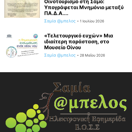
Οινοτουρισμό στη Σάμο:
Υπογράφεται Μνημόνιο μεταξύ
ΠΑ.Δ.Α....
Σαμία @μπελος
-
1 Ιουλίου 2026
«Τελετουργικό ευχών» Μια
ιδιαίτερη παράσταση, στο
Μουσείο Οίνου
Σαμία @μπελος
-
28 Μαΐου 2026