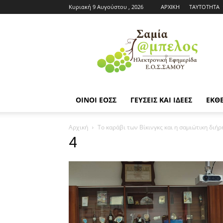
Κυριακή 9 Αυγούστου , 2026
ΑΡΧΙΚΗ
ΤΑΥΤΟΤΗΤΑ
Εφημερίδα
ΕΟΣΣ
|
Σαμία
Άμπελος
ΟΙΝΟΙ ΕΟΣΣ
ΓΕΥΣΕΙΣ ΚΑΙ ΙΔΕΕΣ
ΕΚΘΕ
Αρχική
To καράβι των Βίκινγκς και η σαμιώτικη διήρ
4