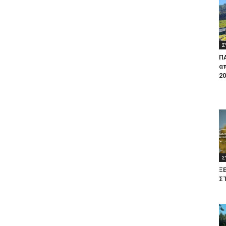
Σ
Π
απ
20
Σ
Ξ
Σ