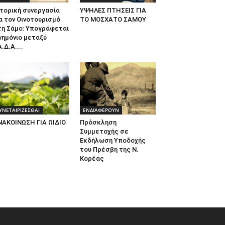
τορική συνεργασία
ΥΨΗΛΕΣ ΠΤΗΣΕΙΣ ΓΙΑ
α τον Οινοτουρισμό
ΤΟ ΜΟΣΧΑΤΟ ΣΑΜΟΥ
τη Σάμο: Υπογράφεται
νημόνιο μεταξύ
.Δ.Α....
ΥΝΕΤΑΙΡΙΖΕΣΘΑΙ
ΕΝΔΙΑΦΕΡΟΥΝ
ΝΑΚΟΙΝΩΣΗ ΓΙΑ ΩΙΔΙΟ
Πρόσκληση
Συμμετοχής σε
Εκδήλωση Υποδοχής
του Πρέσβη της Ν.
Κορέας