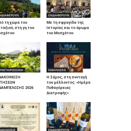
ΝΔΙΑΦΕΡΟΥΝ
ΕΝΔΙΑΦΕΡΟΥΝ
πό τη χώρα του
Με τη σφραγίδα της
ταξιού, στη γη του
Ιστορίας και το άρωμα
οσχάτου
του Μοσχάτου
ΥΝΕΤΑΙΡΙΖΕΣΘΑΙ
ΕΚΔΗΛΩΣΕΙΣ
ΝΑΚΟΙΝΩΣΗ
Η Σάμος, στη συνταγή
ΙΤΗΣΕΩΝ
του μέλλοντος: «Ημέρα
ΝΑΜΠΕΛΩΣΗΣ 2026
Πυθαγόρειας
Διατροφής»
ΚΔΗΛΩΣΕΙΣ
ΕΝΔΙΑΦΕΡΟΥΝ