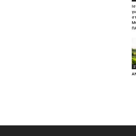
Ισ
γι
σ
Μ
ΠΑ
Σ
Α