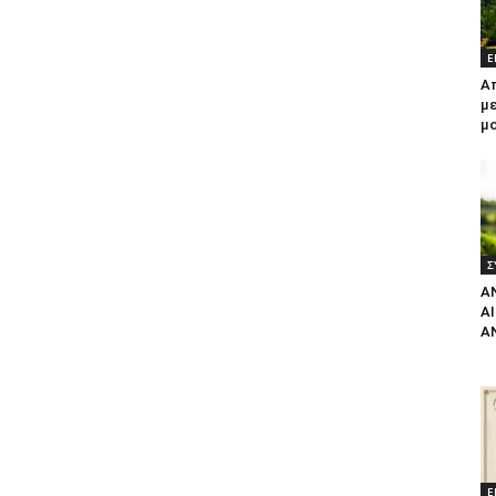
Ε
Α
με
μ
Σ
Α
Α
Α
Ε