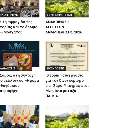
ΝΔΙΑΦΕΡΟΥΝ
ΣΥΝΕΤΑΙΡΙΖΕΣΘΑΙ
ε τη σφραγίδα της
ΑΝΑΚΟΙΝΩΣΗ
τορίας και το άρωμα
ΑΙΤΗΣΕΩΝ
ου Μοσχάτου
ΑΝΑΜΠΕΛΩΣΗΣ 2026
ΚΔΗΛΩΣΕΙΣ
ΕΚΔΗΛΩΣΕΙΣ
Σάμος, στη συνταγή
Ιστορική συνεργασία
ου μέλλοντος: «Ημέρα
για τον Οινοτουρισμό
υθαγόρειας
στη Σάμο: Υπογράφεται
ιατροφής»
Μνημόνιο μεταξύ
ΠΑ.Δ.Α....