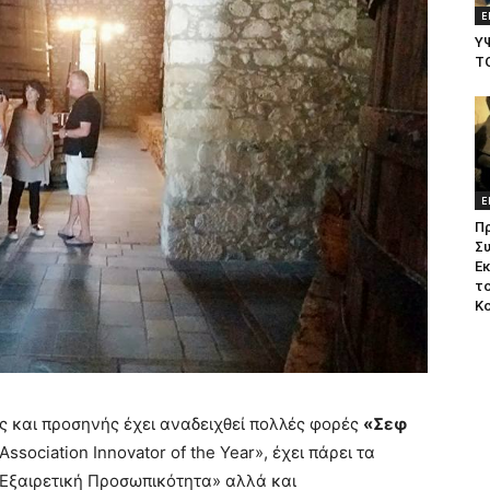
Ε
Υ
Τ
Ε
Π
Σ
Ε
το
Κ
ς και προσηνής έχει αναδειχθεί πολλές φορές
«Σεφ
«Association Innovator of the Year», έχει πάρει τα
«Εξαιρετική Προσωπικότητα» αλλά και