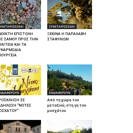
ΥΝΕΤΑΙΡΙΖΕΣΘΑΙ
ΣΥΝΕΤΑΙΡΙΖΕΣΘΑΙ
ΝΟΙΚΤΗ ΕΠΙΣΤΟΛΗ
ΞΕΚΙΝΑ Η ΠΑΡΑΛΑΒΗ
ΟΣ ΣΑΜΟΥ ΠΡΟΣ ΤΗΝ
ΣΤΑΦΥΛΙΩΝ
ΛΙΤΕΙΑ ΚΑΙ ΤΑ
ΥΝΑΡΜΟΔΙΑ
ΠΟΥΡΓΕΙΑ
ΝΔΙΑΦΕΡΟΥΝ
ΕΝΔΙΑΦΕΡΟΥΝ
ΡΟΣΚΛΗΣΗ ΣΕ
Από τη χώρα του
ΚΔΗΛΩΣΗ “ΝΟΤΕΣ
μεταξιού, στη γη του
ΟΣΧΑΤΟΥ”
μοσχάτου