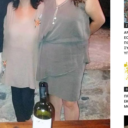
Σ
Α
Ε
ΠΟ
Σ
Υ
Ε
Π
Ε
Μ