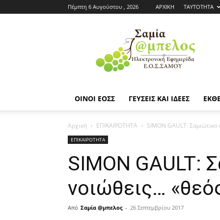
Πέμπτη 6 Αυγούστου , 2026
ΑΡΧΙΚΗ
ΤΑΥΤΟΤΗΤΑ
Εφημερίδα
ΕΟΣΣ
|
Σαμία
Άμπελος
ΟΙΝΟΙ ΕΟΣΣ
ΓΕΥΣΕΙΣ ΚΑΙ ΙΔΕΕΣ
ΕΚΘΕ
Αρχική
ΕΠΙΚΑΙΡΟΤΗΤΑ
SIMON GAULT: Σαμιώτικο κ
ΕΠΙΚΑΙΡΟΤΗΤΑ
SIMON GAULT: Σ
νοιώθεις… «θεό
Από
Σαμία @μπελος
-
26 Σεπτεμβρίου 2017