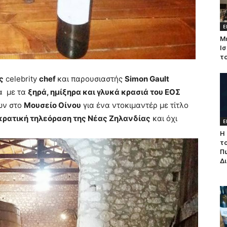
Ε
Μ
Ισ
τ
ς
celebrity
chef
και παρουσιαστής
Simon
Gault
α με τα
ξηρά, ημίξηρα και γλυκά κρασιά του ΕΟΣ
ων στο
Μουσείο Οίνου
για ένα ντοκιμαντέρ με τίτλο
κρατική τηλεόραση της Νέας Ζηλανδίας
και όχι
Ε
Η 
τ
Π
Δ