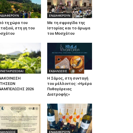
ΝΔΙΑΦΕΡΟΥΝ
ΕΝΔΙΑΦΕΡΟΥΝ
πό τη χώρα του
Με τη σφραγίδα της
ταξιού, στη γη του
Ιστορίας και το άρωμα
οσχάτου
του Μοσχάτου
ΥΝΕΤΑΙΡΙΖΕΣΘΑΙ
ΕΚΔΗΛΩΣΕΙΣ
ΝΑΚΟΙΝΩΣΗ
Η Σάμος, στη συνταγή
ΙΤΗΣΕΩΝ
του μέλλοντος: «Ημέρα
ΝΑΜΠΕΛΩΣΗΣ 2026
Πυθαγόρειας
Διατροφής»
ΚΔΗΛΩΣΕΙΣ
ΕΝΔΙΑΦΕΡΟΥΝ