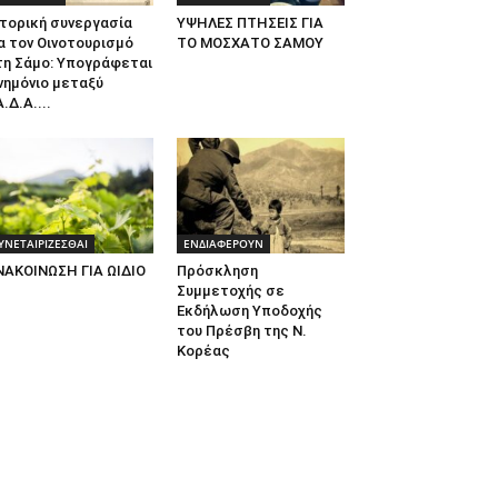
τορική συνεργασία
ΥΨΗΛΕΣ ΠΤΗΣΕΙΣ ΓΙΑ
α τον Οινοτουρισμό
ΤΟ ΜΟΣΧΑΤΟ ΣΑΜΟΥ
τη Σάμο: Υπογράφεται
νημόνιο μεταξύ
.Δ.Α....
ΥΝΕΤΑΙΡΙΖΕΣΘΑΙ
ΕΝΔΙΑΦΕΡΟΥΝ
ΝΑΚΟΙΝΩΣΗ ΓΙΑ ΩΙΔΙΟ
Πρόσκληση
Συμμετοχής σε
Εκδήλωση Υποδοχής
του Πρέσβη της Ν.
Κορέας