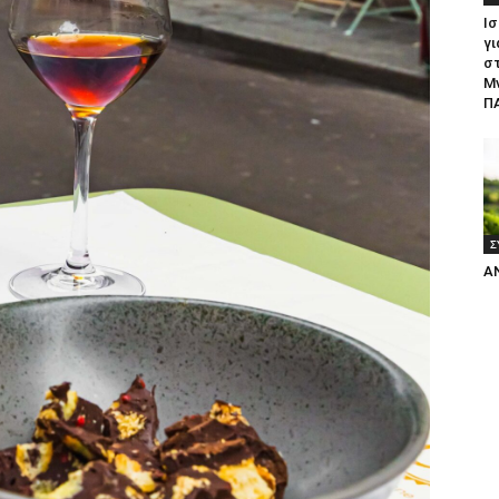
Ισ
γι
σ
Μ
ΠΑ
Σ
Α