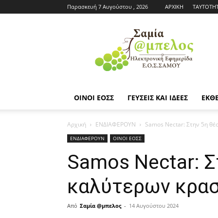
Παρασκευή 7 Αυγούστου , 2026
ΑΡΧΙΚΗ
ΤΑΥΤΟΤΗ
Εφημερίδα
ΕΟΣΣ
|
Σαμία
Άμπελος
ΟΙΝΟΙ ΕΟΣΣ
ΓΕΥΣΕΙΣ ΚΑΙ ΙΔΕΕΣ
ΕΚΘΕ
Αρχική
ΕΝΔΙΑΦΕΡΟΥΝ
Samos Nectar: Στην 5η θέ
ΕΝΔΙΑΦΕΡΟΥΝ
ΟΙΝΟΙ ΕΟΣΣ
Samos Nectar: Σ
καλύτερων κρασ
Από
Σαμία @μπελος
-
14 Αυγούστου 2024