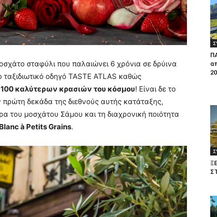
Σ
Π
οσχάτο σταφύλι που παλαιώνει 6 χρόνια σε δρύινα
απ
20
ο ταξιδιωτικό οδηγό TASTE ATLAS καθώς
 100 καλύτερων κρασιών του κόσμου
! Είναι δε το
ν πρώτη δεκάδα της διεθνούς αυτής κατάταξης,
α του μοσχάτου Σάμου και τη διαχρονική ποιότητα
lanc à Petits Grains
.
Σ
Ξ
Σ