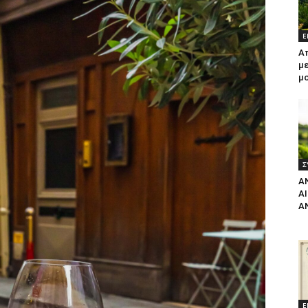
Ε
Α
με
μ
Σ
Α
Α
Α
Ε