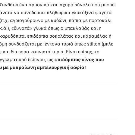
Συνθέτει ένα αρμονικό και ισχυρό σύνολο που μπορεί
άνετα να συνοδεύσει πληθωρικά γλυκόξινα φαγητά
(π.χ. αγριογούρουνο με κυδώνι, πάπια με πορτοκάλι
κ.ά.), «δυνατά» γλυκά όπως ο μπακλαβάς και η
καρυδόπιτα, επιδόρπια σοκολάτας και καραμέλας ή
μη συνδυάζεται με έντονα τυριά όπως stilton (μπλε
και διάφορα καπνιστά τυριά. Είναι επίσης, το
αγγελματικού δείπνου, ως
επιδόρπιος οίνος που
ου με μακραίωνη αμπελουργική σοφία!