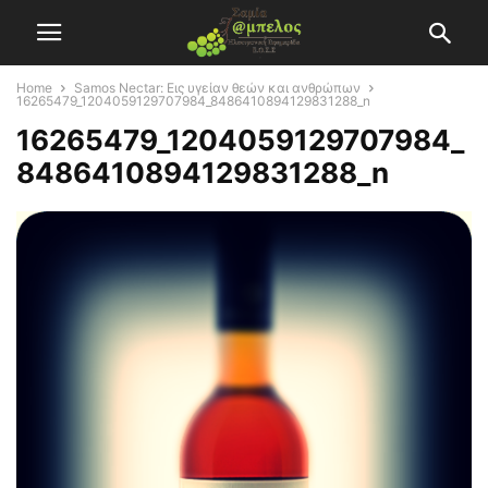
Home
Samos Nectar: Εις υγείαν θεών και ανθρώπων
16265479_1204059129707984_8486410894129831288_n
16265479_1204059129707984_
8486410894129831288_n