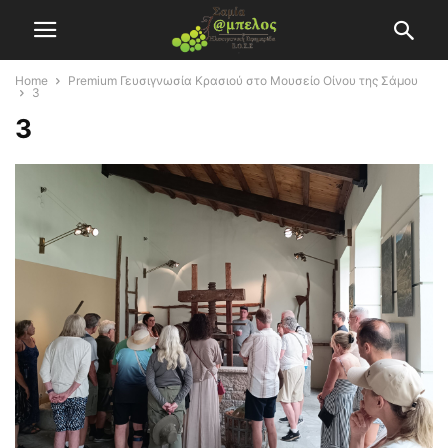
Home
Premium Γευσιγνωσία Κρασιού στο Μουσείο Οίνου της Σάμου
3
3