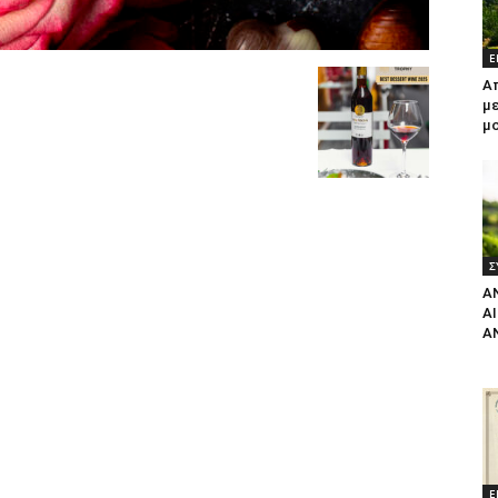
Ε
Α
με
μ
Σ
Α
Α
Α
Ε