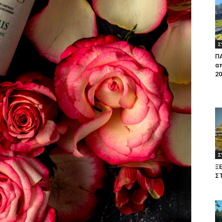
Σ
Π
απ
20
Σ
Ξ
Σ