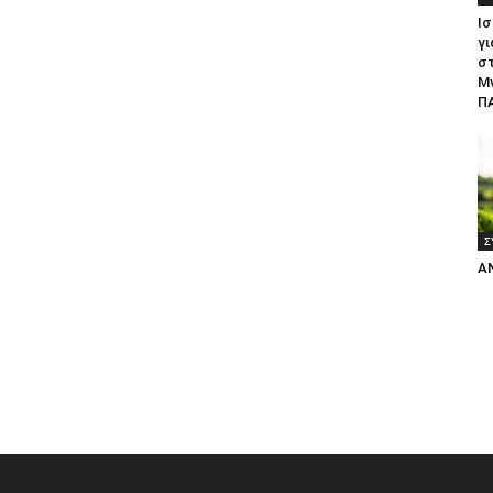
Ισ
γι
σ
Μ
ΠΑ
Σ
Α