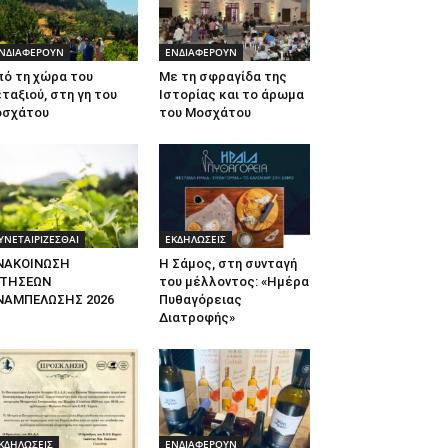
ΝΔΙΑΦΕΡΟΥΝ
ΕΝΔΙΑΦΕΡΟΥΝ
πό τη χώρα του
Με τη σφραγίδα της
ταξιού, στη γη του
Ιστορίας και το άρωμα
οσχάτου
του Μοσχάτου
ΥΝΕΤΑΙΡΙΖΕΣΘΑΙ
ΕΚΔΗΛΩΣΕΙΣ
ΝΑΚΟΙΝΩΣΗ
Η Σάμος, στη συνταγή
ΙΤΗΣΕΩΝ
του μέλλοντος: «Ημέρα
ΝΑΜΠΕΛΩΣΗΣ 2026
Πυθαγόρειας
Διατροφής»
ΚΔΗΛΩΣΕΙΣ
ΕΝΔΙΑΦΕΡΟΥΝ