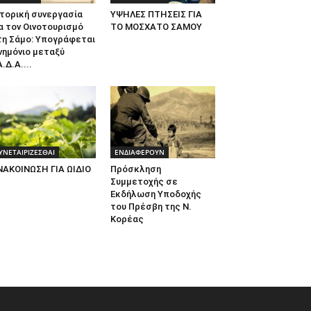
τορική συνεργασία
ΥΨΗΛΕΣ ΠΤΗΣΕΙΣ ΓΙΑ
α τον Οινοτουρισμό
ΤΟ ΜΟΣΧΑΤΟ ΣΑΜΟΥ
τη Σάμο: Υπογράφεται
νημόνιο μεταξύ
.Δ.Α....
ΥΝΕΤΑΙΡΙΖΕΣΘΑΙ
ΕΝΔΙΑΦΕΡΟΥΝ
ΝΑΚΟΙΝΩΣΗ ΓΙΑ ΩΙΔΙΟ
Πρόσκληση
Συμμετοχής σε
Εκδήλωση Υποδοχής
του Πρέσβη της Ν.
Κορέας