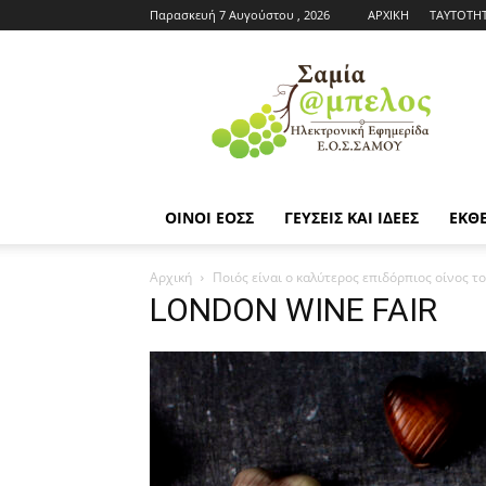
Παρασκευή 7 Αυγούστου , 2026
ΑΡΧΙΚΗ
ΤΑΥΤΟΤΗ
Εφημερίδα
ΕΟΣΣ
|
Σαμία
Άμπελος
ΟΙΝΟΙ ΕΟΣΣ
ΓΕΥΣΕΙΣ ΚΑΙ ΙΔΕΕΣ
ΕΚΘΕ
Αρχική
Ποιός είναι ο καλύτερος επιδόρπιος οίνος το
LONDON WINE FAIR