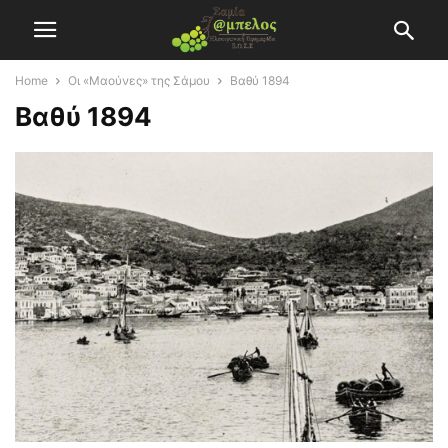
Home
Οι «Μαούνες» της Σάμου
Βαθύ 1894
Βαθύ 1894