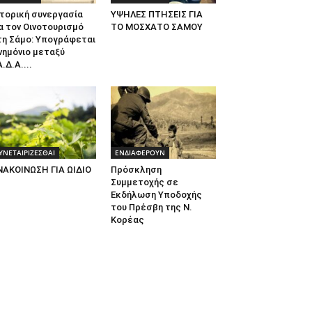
τορική συνεργασία
ΥΨΗΛΕΣ ΠΤΗΣΕΙΣ ΓΙΑ
α τον Οινοτουρισμό
ΤΟ ΜΟΣΧΑΤΟ ΣΑΜΟΥ
τη Σάμο: Υπογράφεται
νημόνιο μεταξύ
.Δ.Α....
ΥΝΕΤΑΙΡΙΖΕΣΘΑΙ
ΕΝΔΙΑΦΕΡΟΥΝ
ΝΑΚΟΙΝΩΣΗ ΓΙΑ ΩΙΔΙΟ
Πρόσκληση
Συμμετοχής σε
Εκδήλωση Υποδοχής
του Πρέσβη της Ν.
Κορέας