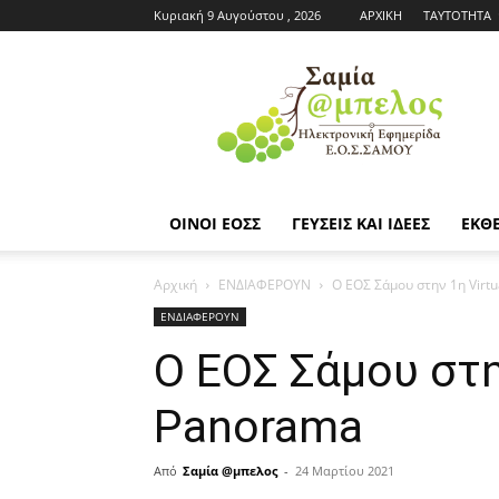
Κυριακή 9 Αυγούστου , 2026
ΑΡΧΙΚΗ
ΤΑΥΤΟΤΗΤΑ
Εφημερίδα
ΕΟΣΣ
|
Σαμία
Άμπελος
ΟΙΝΟΙ ΕΟΣΣ
ΓΕΥΣΕΙΣ ΚΑΙ ΙΔΕΕΣ
ΕΚΘΕ
Αρχική
ΕΝΔΙΑΦΕΡΟΥΝ
O ΕΟΣ Σάμου στην 1η Virt
ΕΝΔΙΑΦΕΡΟΥΝ
O ΕΟΣ Σάμου στη
Panorama
Από
Σαμία @μπελος
-
24 Μαρτίου 2021