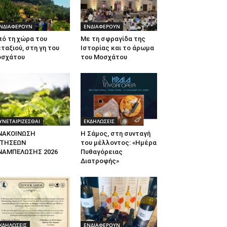
ΝΔΙΑΦΕΡΟΥΝ
ΕΝΔΙΑΦΕΡΟΥΝ
πό τη χώρα του
Με τη σφραγίδα της
ταξιού, στη γη του
Ιστορίας και το άρωμα
οσχάτου
του Μοσχάτου
ΥΝΕΤΑΙΡΙΖΕΣΘΑΙ
ΕΚΔΗΛΩΣΕΙΣ
ΝΑΚΟΙΝΩΣΗ
Η Σάμος, στη συνταγή
ΙΤΗΣΕΩΝ
του μέλλοντος: «Ημέρα
ΝΑΜΠΕΛΩΣΗΣ 2026
Πυθαγόρειας
Διατροφής»
ΚΔΗΛΩΣΕΙΣ
ΕΝΔΙΑΦΕΡΟΥΝ