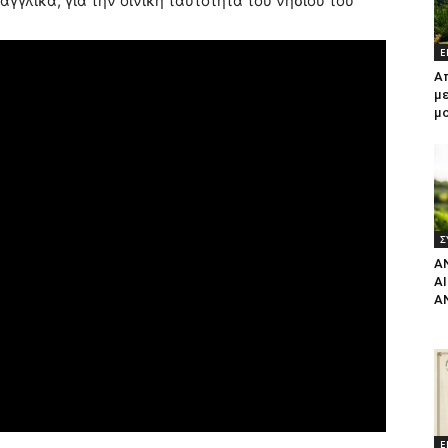
αγγλικά, για την οινική ταυτότητα του νησιού του
Ε
Α
με
μ
Σ
Α
Α
Α
Ε