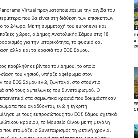
anorama Virtual πραγματοποιείται με την αιγίδα του
περίπτερα που θα είναι στη διάθεση των επισκεπτών
όλο το 24ωρο. Με τη συμμετοχή του euronews και
Σ
παϊκές χώρες, ο Δήμος Ανατολικής Σάμου στις 18
Π
απ
ορισμός για την ιστορικότητα, το φυσικό και
20
ταση αλλά και τα κρασιά του ΕΟΣ Σάμου.
ος προβλήθηκε βίντεο του Δήμου, το οποίο
υσίαση του νησιού, υπήρξε αφιέρωμα στον
ν του ΕΟΣ Σάμου ενώ, ζωντανά, στο στούντιο
ά από τους αμπελώνες του Συνεταιρισμού. Ο
Σ
επαινετικά στα σαμιώτικα κρασιά που δοκιμάστηκαν
Ξ
 αρώματα που αναδύονται, ενώ η έγκριτη
Σ
ίλησε με τους εκπροσώπους του ΕΟΣ Σάμου σχετικά
μιώτικου κρασιού, το Μουσείο Οίνου με τη μεγάλη
 που ετοιμάζει ο Συνεταιρισμός τη φετινή χρονιά.