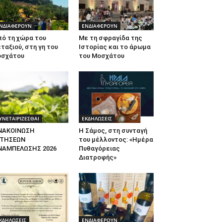
ΝΔΙΑΦΕΡΟΥΝ
ΕΝΔΙΑΦΕΡΟΥΝ
πό τη χώρα του
Με τη σφραγίδα της
ταξιού, στη γη του
Ιστορίας και το άρωμα
οσχάτου
του Μοσχάτου
ΥΝΕΤΑΙΡΙΖΕΣΘΑΙ
ΕΚΔΗΛΩΣΕΙΣ
ΝΑΚΟΙΝΩΣΗ
Η Σάμος, στη συνταγή
ΙΤΗΣΕΩΝ
του μέλλοντος: «Ημέρα
ΝΑΜΠΕΛΩΣΗΣ 2026
Πυθαγόρειας
Διατροφής»
ΚΔΗΛΩΣΕΙΣ
ΕΝΔΙΑΦΕΡΟΥΝ