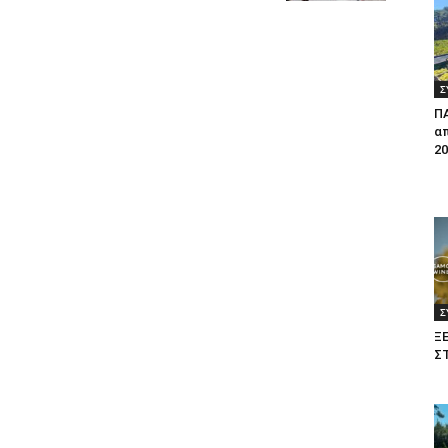
Σ
Π
απ
20
Σ
Ξ
Σ