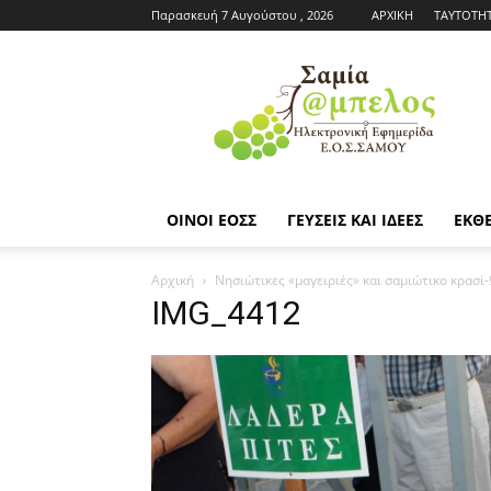
Παρασκευή 7 Αυγούστου , 2026
ΑΡΧΙΚΗ
ΤΑΥΤΟΤΗ
Εφημερίδα
ΕΟΣΣ
|
Σαμία
Άμπελος
ΟΙΝΟΙ ΕΟΣΣ
ΓΕΥΣΕΙΣ ΚΑΙ ΙΔΕΕΣ
ΕΚΘΕ
Αρχική
Nησιώτικες «μαγειριές» και σαμιώτικο κρασ
IMG_4412