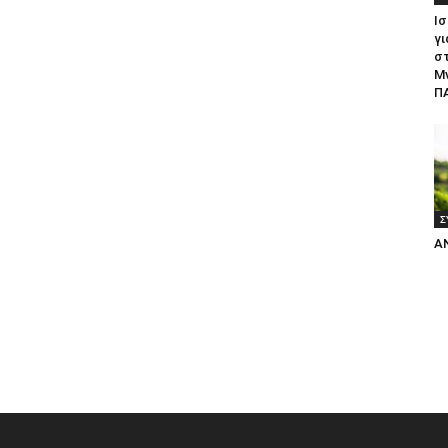
Ισ
γι
σ
Μ
ΠΑ
Σ
Α