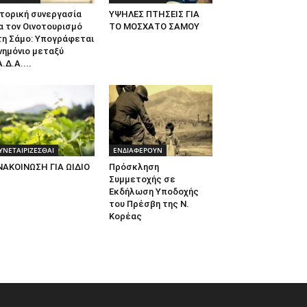
τορική συνεργασία
ΥΨΗΛΕΣ ΠΤΗΣΕΙΣ ΓΙΑ
α τον Οινοτουρισμό
ΤΟ ΜΟΣΧΑΤΟ ΣΑΜΟΥ
τη Σάμο: Υπογράφεται
νημόνιο μεταξύ
.Δ.Α....
ΥΝΕΤΑΙΡΙΖΕΣΘΑΙ
ΕΝΔΙΑΦΕΡΟΥΝ
ΝΑΚΟΙΝΩΣΗ ΓΙΑ ΩΙΔΙΟ
Πρόσκληση
Συμμετοχής σε
Εκδήλωση Υποδοχής
του Πρέσβη της Ν.
Κορέας