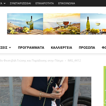
ΤΑ
ΣΥΝΕΤΑΙΡΙΖΕΣΘΑΙ
ΕΠΙΚΑΙΡΟΤΗΤΑ
ΕΠΙΚΟΙΝΩΝΙΑ
ΣΕΙΣ
ΠΡΟΓΡΑΜΜΑΤΑ
ΚΑΛΛΙΕΡΓΕΙΑ
ΠΡΟΣΩΠΑ
Φ
ί-9ο Φεστιβάλ Γεύσης και Παράδοσης στην Πάτμο
IMG_4412