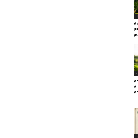
Ε
Α
με
μ
Σ
Α
Α
Α
Ε