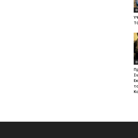
Ε
Υ
Τ
Ε
Π
Σ
Ε
το
Κ