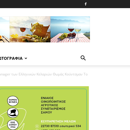
ΩΤΟΓΡΑΦΙΑ
anager των Ελληνικών Κελαριών Θωμάς Κούντσμαν Το