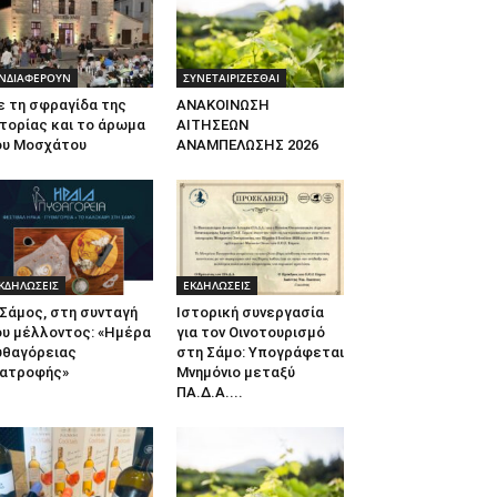
ΝΔΙΑΦΕΡΟΥΝ
ΣΥΝΕΤΑΙΡΙΖΕΣΘΑΙ
ε τη σφραγίδα της
ΑΝΑΚΟΙΝΩΣΗ
τορίας και το άρωμα
ΑΙΤΗΣΕΩΝ
ου Μοσχάτου
ΑΝΑΜΠΕΛΩΣΗΣ 2026
ΚΔΗΛΩΣΕΙΣ
ΕΚΔΗΛΩΣΕΙΣ
Σάμος, στη συνταγή
Ιστορική συνεργασία
ου μέλλοντος: «Ημέρα
για τον Οινοτουρισμό
υθαγόρειας
στη Σάμο: Υπογράφεται
ιατροφής»
Μνημόνιο μεταξύ
ΠΑ.Δ.Α....