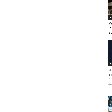
Ε
Μ
Ισ
τ
Ε
Η 
τ
Π
Δ