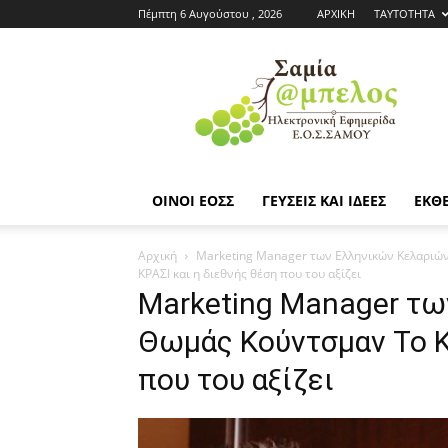
Πέμπτη 6 Αυγούστου , 2026
ΑΡΧΙΚΗ
ΤΑΥΤΟΤΗΤΑ
Εφημερίδα
ΕΟΣΣ
|
Σαμία
Άμπελος
ΟΙΝΟΙ ΕΟΣΣ
ΓΕΥΣΕΙΣ ΚΑΙ ΙΔΕΕΣ
ΕΚΘΕ
Αρχική
Marketing Manager των Ελληνικών Κελαριών 
ΚΡΑΣΙ και η διεθνής θέση που του αξίζει
Marketing Manager τω
Θωμάς Κούντσμαν Το Κ
που του αξίζει