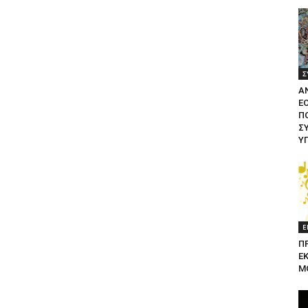
Σ
Α
Ε
ΠΟ
Σ
Υ
Ε
Π
Ε
Μ