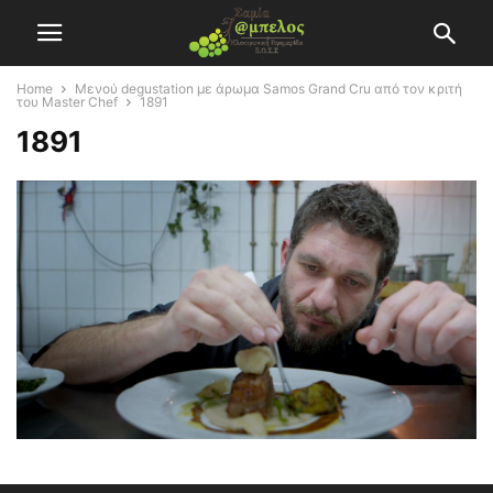
Home
Mενού degustation με άρωμα Samos Grand Cru από τον κριτή
του Master Chef
1891
1891