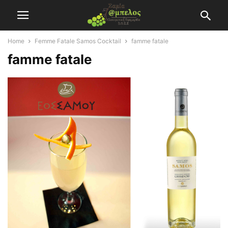
Home
Femme Fatale Samos Cocktail
famme fatale
famme fatale