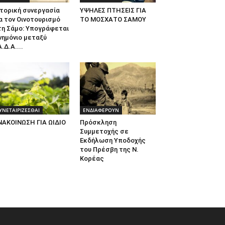
τορική συνεργασία
ΥΨΗΛΕΣ ΠΤΗΣΕΙΣ ΓΙΑ
α τον Οινοτουρισμό
ΤΟ ΜΟΣΧΑΤΟ ΣΑΜΟΥ
τη Σάμο: Υπογράφεται
νημόνιο μεταξύ
.Δ.Α....
ΥΝΕΤΑΙΡΙΖΕΣΘΑΙ
ΕΝΔΙΑΦΕΡΟΥΝ
ΝΑΚΟΙΝΩΣΗ ΓΙΑ ΩΙΔΙΟ
Πρόσκληση
Συμμετοχής σε
Εκδήλωση Υποδοχής
του Πρέσβη της Ν.
Κορέας