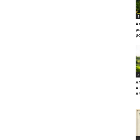
Ε
Α
με
μ
Σ
Α
Α
Α
Ε