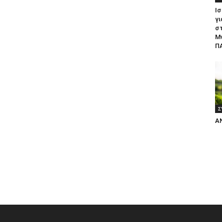
Ισ
γι
σ
Μ
ΠΑ
Σ
Α