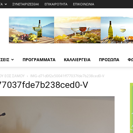
ΤΑ
ΣΥΝΕΤΑΙΡΙΖΕΣΘΑΙ
ΕΠΙΚΑΙΡΟΤΗΤΑ
ΕΠΙΚΟΙΝΩΝΙΑ
ΣΕΙΣ
ΠΡΟΓΡΑΜΜΑΤΑ
ΚΑΛΛΙΕΡΓΕΙΑ
ΠΡΟΣΩΠΑ
Φ
ΟΥ ΕΟΣ ΣΑΜΟΥ
IMG-d71d0f2e50041ff77037fde7b238ced0-V
77037fde7b238ced0-V