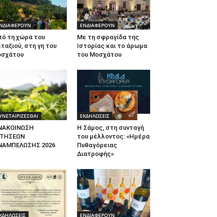
ΝΔΙΑΦΕΡΟΥΝ
ΕΝΔΙΑΦΕΡΟΥΝ
πό τη χώρα του
Με τη σφραγίδα της
ταξιού, στη γη του
Ιστορίας και το άρωμα
οσχάτου
του Μοσχάτου
ΥΝΕΤΑΙΡΙΖΕΣΘΑΙ
ΕΚΔΗΛΩΣΕΙΣ
ΝΑΚΟΙΝΩΣΗ
Η Σάμος, στη συνταγή
ΙΤΗΣΕΩΝ
του μέλλοντος: «Ημέρα
ΝΑΜΠΕΛΩΣΗΣ 2026
Πυθαγόρειας
Διατροφής»
ΚΔΗΛΩΣΕΙΣ
ΕΝΔΙΑΦΕΡΟΥΝ