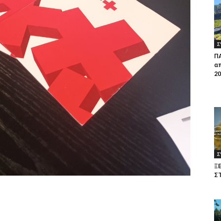
Σ
Π
απ
20
Σ
Ξ
Σ