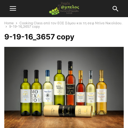
Home
Cooking Class από τον ΕΟΣ Σάμου και τη σεφ Ντίνα Νικολάου.
9-19-16_3657 copy
9-19-16_3657 copy