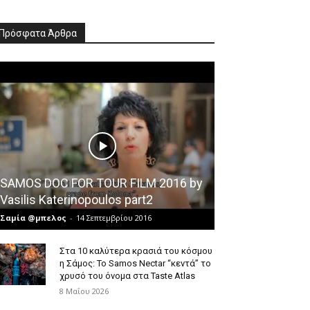
Πρόσφατα Άρθρα
SAMOS DOC FOR TOUR FILM 2016 by
Vasilis Katerinopoulos part2
Σαμία @μπελος
-
14 Σεπτεμβρίου 2016
Στα 10 καλύτερα κρασιά του κόσμου
η Σάμος: Το Samos Nectar “κεντά” το
χρυσό του όνομα στα Taste Atlas
8 Μαΐου 2026