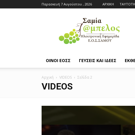
Παρασκευή 7 Αυγούστου , 2026
ΑΡΧΙΚΗ
ΤΑΥΤΟΤ
Εφημερίδα
ΕΟΣΣ
|
Σαμία
Άμπελος
ΟΙΝΟΙ ΕΟΣΣ
ΓΕΥΣΕΙΣ ΚΑΙ ΙΔΕΕΣ
ΕΚΘΕ
Αρχική
VIDEOS
Σελίδα 2
VIDEOS