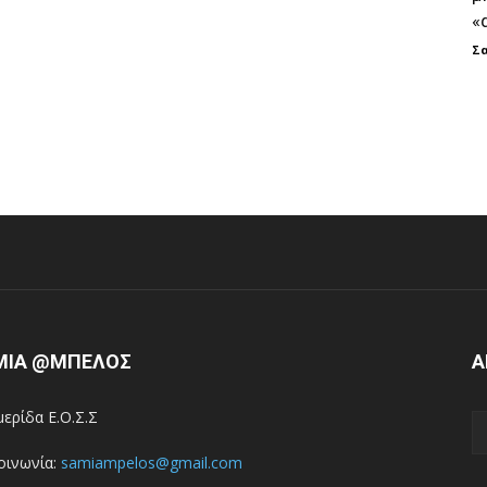
«
Σ
ΜΙΑ @ΜΠΕΛΟΣ
Α
ερίδα Ε.Ο.Σ.Σ
οινωνία:
samiampelos@gmail.com