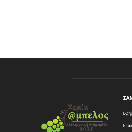
ΣΑ
Εφημ
Επικ