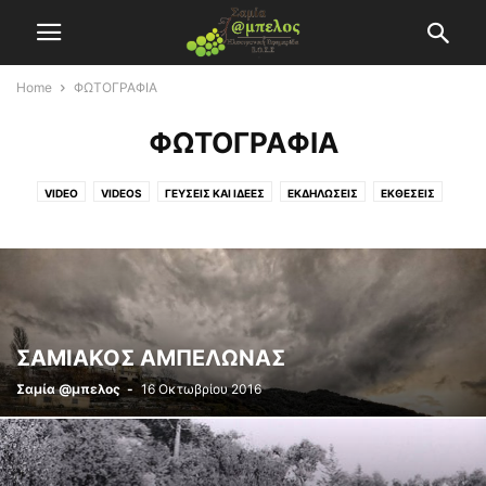
Home
ΦΩΤΟΓΡΑΦΙΑ
ΦΩΤΟΓΡΑΦΙΑ
VIDEO
VIDEOS
ΓΕΥΣΕΙΣ ΚΑΙ ΙΔΕΕΣ
ΕΚΔΗΛΩΣΕΙΣ
ΕΚΘΕΣΕΙΣ
ΕΝΔΙΑΦΕΡΟΥΝ
ΕΠΙΚΑΙΡΟΤΗΤΑ
ΕΥΡΩΠΑΪΚΕΣ ΠΡΟΟΠΤΙΚΕΣ
ΙΣΤΟΡΙΑ
ΚΑΛΛΙΕΡΓΕΙΑ
ΚΡΙΤΙΚΕΣ
ΟΙΝΟΙ
ΟΙΝΟΙ ΕΟΣΣ
ΠΡΟΣΩΠΑ
ΣΥΝΕΤΑΙΡΙΖΕΣΘΑΙ
ΤΑΥΤΟΤΗΤΑ
ΦΩΤΟΓΡΑΦΙΑ
ΧΩΡΊΣ ΚΑΤΗΓΟΡΊΑ
ΣΑΜΙΑΚΟΣ ΑΜΠΕΛΩΝΑΣ
Σαμία @μπελος
-
16 Οκτωβρίου 2016