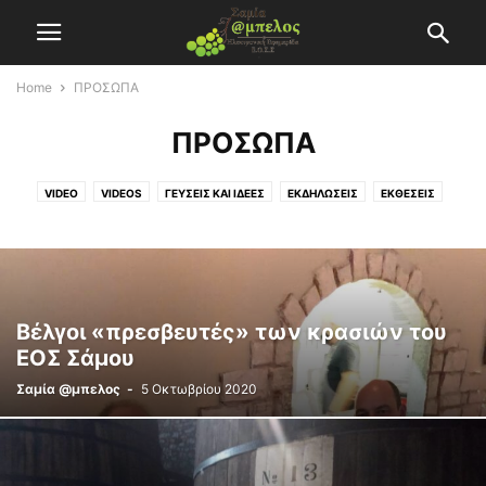
Home
ΠΡΟΣΩΠΑ
ΠΡΟΣΩΠΑ
VIDEO
VIDEOS
ΓΕΥΣΕΙΣ ΚΑΙ ΙΔΕΕΣ
ΕΚΔΗΛΩΣΕΙΣ
ΕΚΘΕΣΕΙΣ
ΕΝΔΙΑΦΕΡΟΥΝ
ΕΠΙΚΑΙΡΟΤΗΤΑ
ΕΥΡΩΠΑΪΚΕΣ ΠΡΟΟΠΤΙΚΕΣ
ΙΣΤΟΡΙΑ
ΚΑΛΛΙΕΡΓΕΙΑ
ΚΡΙΤΙΚΕΣ
ΟΙΝΟΙ
ΟΙΝΟΙ ΕΟΣΣ
ΠΡΟΣΩΠΑ
ΣΥΝΕΤΑΙΡΙΖΕΣΘΑΙ
ΤΑΥΤΟΤΗΤΑ
ΦΩΤΟΓΡΑΦΙΑ
ΧΩΡΊΣ ΚΑΤΗΓΟΡΊΑ
Βέλγοι «πρεσβευτές» των κρασιών του
ΕΟΣ Σάμου
Σαμία @μπελος
-
5 Οκτωβρίου 2020