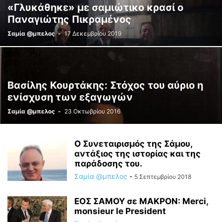
«Γλυκάθηκε» με σαμιώτικο κρασί ο
Παναγιώτης Πικραμένος
Σαμία @μπελος
-
17 Δεκεμβρίου 2019
Βασίλης Κουρτάκης: Στόχος του αύριο η
ενίσχυση των εξαγωγών
Σαμία @μπελος
-
23 Οκτωβρίου 2016
Ο Συνεταιρισμός της Σάμου,
αντάξιος της ιστορίας και της
παράδοσης του.
Σαμία @μπελος
-
5 Σεπτεμβρίου 2018
ΕΟΣ ΣΑΜΟΥ σε ΜΑΚΡΟΝ: Merci,
monsieur le President