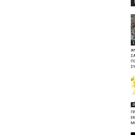
Σ
Α
Σ
ΠΟ
Σ
Ε
Π
Ε
Μ