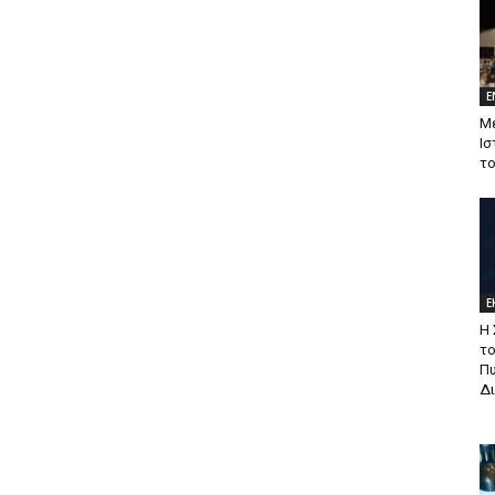
Ε
Με
Ισ
τ
Ε
Η 
το
Π
Δ