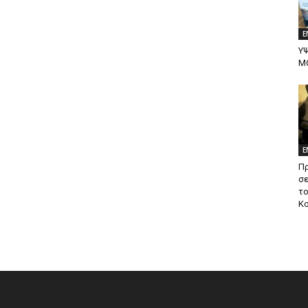
Ε
ΥΨ
Μ
Ε
Π
σ
το
Κ