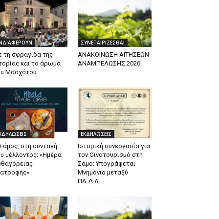
ΝΔΙΑΦΕΡΟΥΝ
ΣΥΝΕΤΑΙΡΙΖΕΣΘΑΙ
 τη σφραγίδα της
ΑΝΑΚΟΙΝΩΣΗ ΑΙΤΗΣΕΩΝ
τορίας και το άρωμα
ΑΝΑΜΠΕΛΩΣΗΣ 2026
ου Μοσχάτου
ΚΔΗΛΩΣΕΙΣ
ΕΚΔΗΛΩΣΕΙΣ
Σάμος, στη συνταγή
Ιστορική συνεργασία για
υ μέλλοντος: «Ημέρα
τον Οινοτουρισμό στη
υθαγόρειας
Σάμο: Υπογράφεται
ιατροφής»
Μνημόνιο μεταξύ
ΠΑ.Δ.Α....