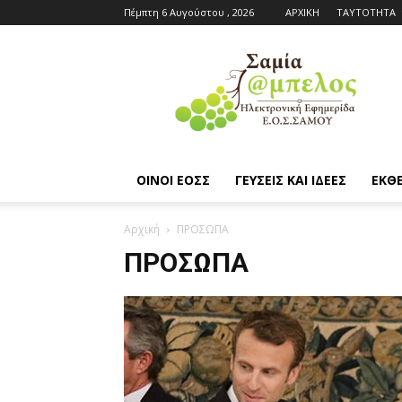
Πέμπτη 6 Αυγούστου , 2026
ΑΡΧΙΚΗ
ΤΑΥΤΟΤΗΤΑ
Εφημερίδα
ΕΟΣΣ
|
Σαμία
Άμπελος
ΟΙΝΟΙ ΕΟΣΣ
ΓΕΥΣΕΙΣ ΚΑΙ ΙΔΕΕΣ
ΕΚΘΕ
Αρχική
ΠΡΟΣΩΠΑ
ΠΡΟΣΩΠΑ