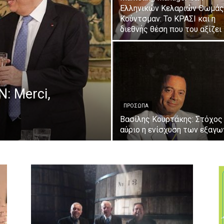
Ελληνικών Κελαριών Θωμάς
Κούντσμαν: Το ΚΡΑΣΙ και η
διεθνής θέση που του αξίζει
 Merci,
ΠΡΟΣΩΠΑ
Βασίλης Κουρτάκης: Στόχος
αύριο η ενίσχυση των εξαγ