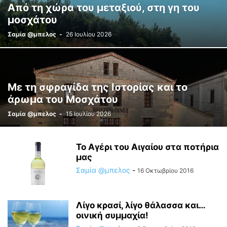
Από τη χώρα του μεταξιού, στη γη του
μοσχάτου
Σαμία @μπελος
-
26 Ιουλίου 2026
Με τη σφραγίδα της Ιστορίας και το
άρωμα του Μοσχάτου
Σαμία @μπελος
-
15 Ιουλίου 2026
To Αγέρι του Αιγαίου στα ποτήρια
μας
Σαμία @μπελος
-
16 Οκτωβρίου 2016
Λίγο κρασί, λίγο θάλασσα και…
οινική συμμαχία!