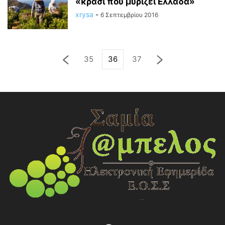
«κρασί που μυρίζει Ελλάδα»
xrysa
-
6 Σεπτεμβρίου 2016
35
36
37