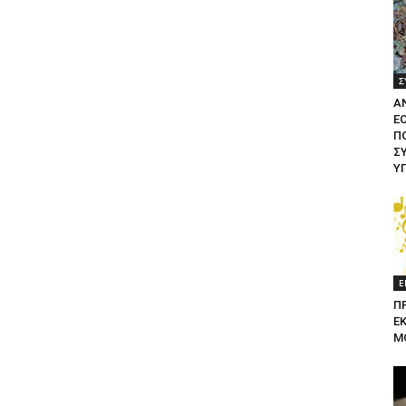
Σ
Α
Ε
ΠΟ
Σ
Υ
Ε
Π
Ε
Μ