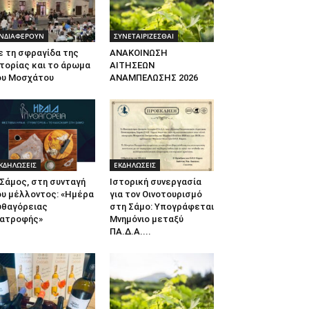
ΝΔΙΑΦΕΡΟΥΝ
ΣΥΝΕΤΑΙΡΙΖΕΣΘΑΙ
ε τη σφραγίδα της
ΑΝΑΚΟΙΝΩΣΗ
τορίας και το άρωμα
ΑΙΤΗΣΕΩΝ
ου Μοσχάτου
ΑΝΑΜΠΕΛΩΣΗΣ 2026
ΚΔΗΛΩΣΕΙΣ
ΕΚΔΗΛΩΣΕΙΣ
Σάμος, στη συνταγή
Ιστορική συνεργασία
ου μέλλοντος: «Ημέρα
για τον Οινοτουρισμό
υθαγόρειας
στη Σάμο: Υπογράφεται
ιατροφής»
Μνημόνιο μεταξύ
ΠΑ.Δ.Α....