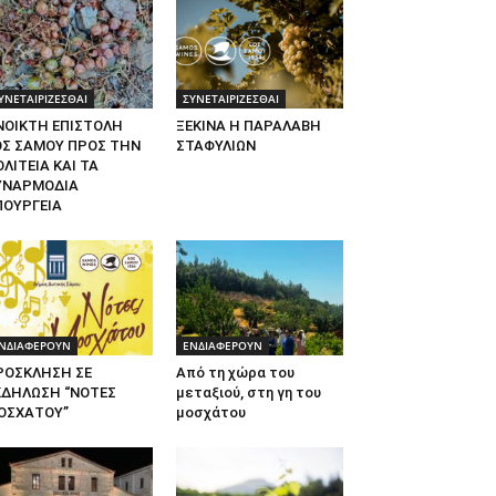
ΥΝΕΤΑΙΡΙΖΕΣΘΑΙ
ΣΥΝΕΤΑΙΡΙΖΕΣΘΑΙ
ΝΟΙΚΤΗ ΕΠΙΣΤΟΛΗ
ΞΕΚΙΝΑ Η ΠΑΡΑΛΑΒΗ
ΟΣ ΣΑΜΟΥ ΠΡΟΣ ΤΗΝ
ΣΤΑΦΥΛΙΩΝ
ΛΙΤΕΙΑ ΚΑΙ ΤΑ
ΥΝΑΡΜΟΔΙΑ
ΠΟΥΡΓΕΙΑ
ΝΔΙΑΦΕΡΟΥΝ
ΕΝΔΙΑΦΕΡΟΥΝ
ΡΟΣΚΛΗΣΗ ΣΕ
Από τη χώρα του
ΚΔΗΛΩΣΗ “ΝΟΤΕΣ
μεταξιού, στη γη του
ΟΣΧΑΤΟΥ”
μοσχάτου