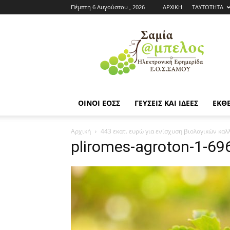
Πέμπτη 6 Αυγούστου , 2026
ΑΡΧΙΚΗ
ΤΑΥΤΟΤΗΤΑ
Εφημερίδα
ΕΟΣΣ
|
Σαμία
Άμπελος
ΟΙΝΟΙ ΕΟΣΣ
ΓΕΥΣΕΙΣ ΚΑΙ ΙΔΕΕΣ
ΕΚΘΕ
Αρχική
443 εκατ. ευρώ για ενίσχυση βιολογικών καλ
pliromes-agroton-1-6