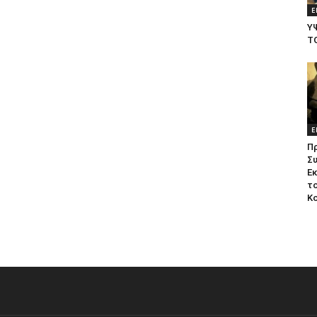
Ε
Υ
Τ
Ε
Π
Σ
Ε
το
Κ