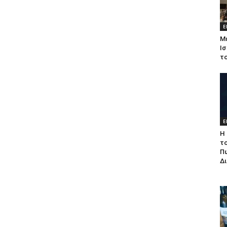
Ε
Μ
Ισ
τ
Ε
Η 
τ
Π
Δ