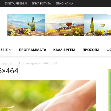
ΣΥΝΕΤΑΙΡΙΖΕΣΘΑΙ
ΕΠΙΚΑΙΡΟΤΗΤΑ
ΕΠΙΚΟΙΝΩΝΙΑ
ΣΕΙΣ
ΠΡΟΓΡΑΜΜΑΤΑ
ΚΑΛΛΙΕΡΓΕΙΑ
ΠΡΟΣΩΠΑ
Φ
λιεργειών
pliromes-agroton-1-696x464
96×464