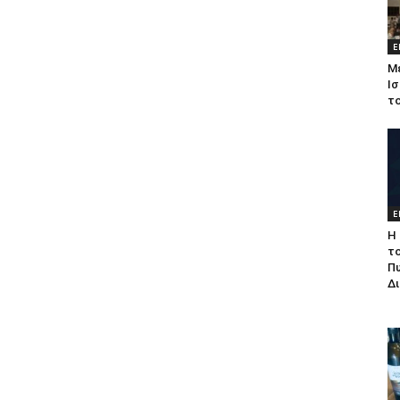
Ε
Μ
Ισ
τ
Ε
Η 
τ
Π
Δ