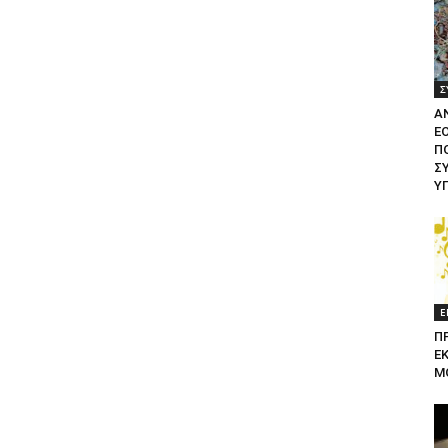
Σ
Α
Ε
ΠΟ
Σ
Υ
Ε
Π
Ε
Μ