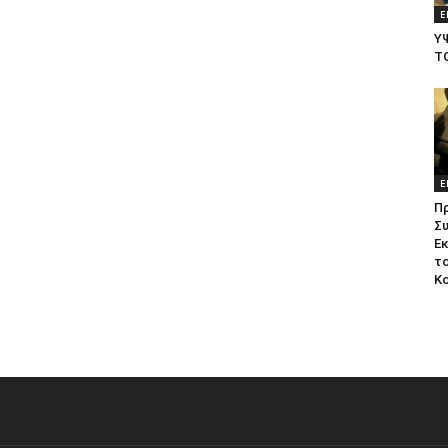
Ε
Υ
Τ
Ε
Π
Σ
Ε
το
Κ