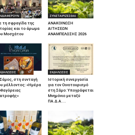
ΝΔΙΑΦΕΡΟΥΝ
ΣΥΝΕΤΑΙΡΙΖΕΣΘΑΙ
ε τη σφραγίδα της
ΑΝΑΚΟΙΝΩΣΗ
τορίας και το άρωμα
ΑΙΤΗΣΕΩΝ
ου Μοσχάτου
ΑΝΑΜΠΕΛΩΣΗΣ 2026
ΚΔΗΛΩΣΕΙΣ
ΕΚΔΗΛΩΣΕΙΣ
Σάμος, στη συνταγή
Ιστορική συνεργασία
ου μέλλοντος: «Ημέρα
για τον Οινοτουρισμό
υθαγόρειας
στη Σάμο: Υπογράφεται
ιατροφής»
Μνημόνιο μεταξύ
ΠΑ.Δ.Α....