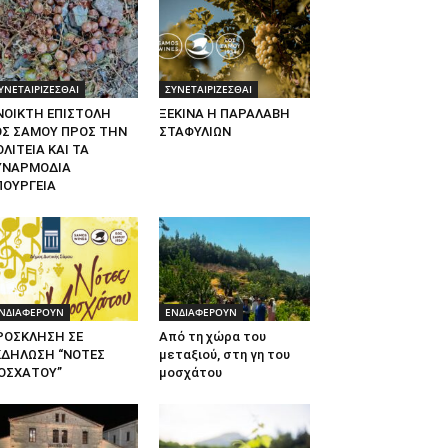
ΥΝΕΤΑΙΡΙΖΕΣΘΑΙ
ΣΥΝΕΤΑΙΡΙΖΕΣΘΑΙ
ΝΟΙΚΤΗ ΕΠΙΣΤΟΛΗ
ΞΕΚΙΝΑ Η ΠΑΡΑΛΑΒΗ
ΟΣ ΣΑΜΟΥ ΠΡΟΣ ΤΗΝ
ΣΤΑΦΥΛΙΩΝ
ΛΙΤΕΙΑ ΚΑΙ ΤΑ
ΥΝΑΡΜΟΔΙΑ
ΠΟΥΡΓΕΙΑ
ΝΔΙΑΦΕΡΟΥΝ
ΕΝΔΙΑΦΕΡΟΥΝ
ΡΟΣΚΛΗΣΗ ΣΕ
Από τη χώρα του
ΚΔΗΛΩΣΗ “ΝΟΤΕΣ
μεταξιού, στη γη του
ΟΣΧΑΤΟΥ”
μοσχάτου