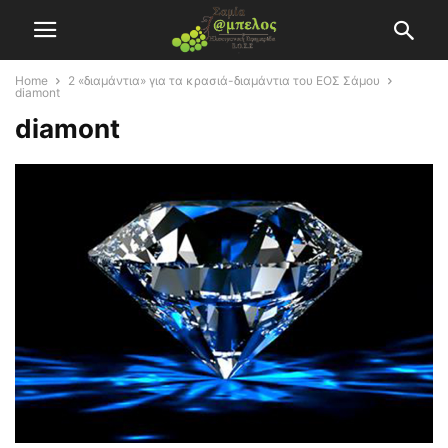
Home
2 «διαμάντια» για τα κρασιά-διαμάντια του ΕΟΣ Σάμου
diamont
diamont