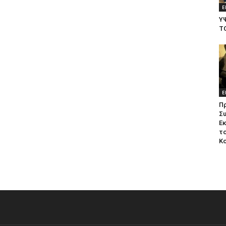
Ε
Υ
Τ
Ε
Π
Σ
Ε
το
Κ