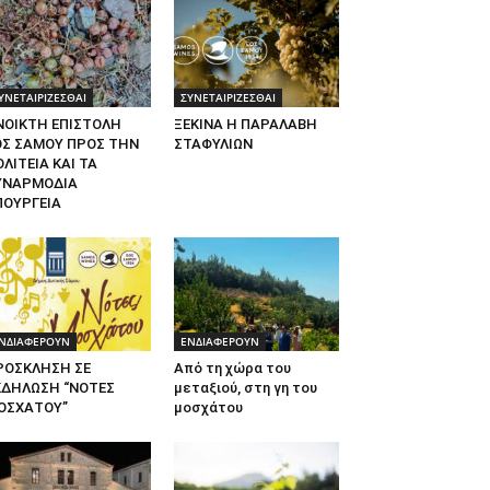
ΥΝΕΤΑΙΡΙΖΕΣΘΑΙ
ΣΥΝΕΤΑΙΡΙΖΕΣΘΑΙ
ΝΟΙΚΤΗ ΕΠΙΣΤΟΛΗ
ΞΕΚΙΝΑ Η ΠΑΡΑΛΑΒΗ
ΟΣ ΣΑΜΟΥ ΠΡΟΣ ΤΗΝ
ΣΤΑΦΥΛΙΩΝ
ΛΙΤΕΙΑ ΚΑΙ ΤΑ
ΥΝΑΡΜΟΔΙΑ
ΠΟΥΡΓΕΙΑ
ΝΔΙΑΦΕΡΟΥΝ
ΕΝΔΙΑΦΕΡΟΥΝ
ΡΟΣΚΛΗΣΗ ΣΕ
Από τη χώρα του
ΚΔΗΛΩΣΗ “ΝΟΤΕΣ
μεταξιού, στη γη του
ΟΣΧΑΤΟΥ”
μοσχάτου