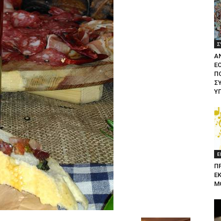
Σ
Α
Ε
ΠΟ
Σ
Υ
Ε
Π
Ε
Μ