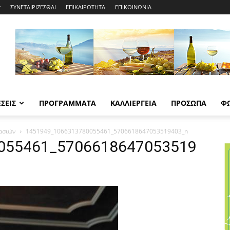
ΣΥΝΕΤΑΙΡΙΖΕΣΘΑΙ
ΕΠΙΚΑΙΡΟΤΗΤΑ
ΕΠΙΚΟΙΝΩΝΙΑ
ΣΕΙΣ
ΠΡΟΓΡΑΜΜΑΤΑ
ΚΑΛΛΙΕΡΓΕΙΑ
ΠΡΟΣΩΠΑ
Φ
ρασιών
1451949_1066313780055461_5706618647053519403_n
055461_5706618647053519