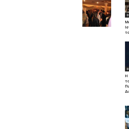
Ε
Μ
Ισ
τ
Ε
Η 
τ
Π
Δ