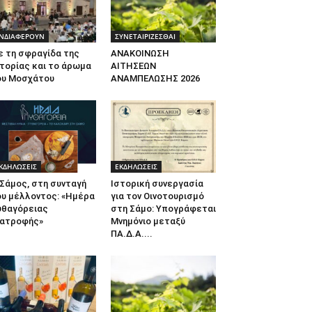
ΝΔΙΑΦΕΡΟΥΝ
ΣΥΝΕΤΑΙΡΙΖΕΣΘΑΙ
ε τη σφραγίδα της
ΑΝΑΚΟΙΝΩΣΗ
τορίας και το άρωμα
ΑΙΤΗΣΕΩΝ
ου Μοσχάτου
ΑΝΑΜΠΕΛΩΣΗΣ 2026
ΚΔΗΛΩΣΕΙΣ
ΕΚΔΗΛΩΣΕΙΣ
Σάμος, στη συνταγή
Ιστορική συνεργασία
ου μέλλοντος: «Ημέρα
για τον Οινοτουρισμό
υθαγόρειας
στη Σάμο: Υπογράφεται
ιατροφής»
Μνημόνιο μεταξύ
ΠΑ.Δ.Α....