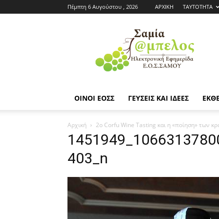
Πέμπτη 6 Αυγούστου , 2026
ΑΡΧΙΚΗ
ΤΑΥΤΟΤΗΤΑ
Εφημερίδα
ΕΟΣΣ
|
Σαμία
Άμπελος
ΟΙΝΟΙ ΕΟΣΣ
ΓΕΥΣΕΙΣ ΚΑΙ ΙΔΕΕΣ
ΕΚΘΕ
Αρχική
2ο Corfu Wine Tasting και η «ποίηση» των κ
1451949_1066313780
403_n