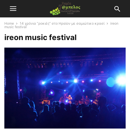
Home
14 χρόνια “ροκιές” στο Ηραίον με σαμιώτικο κρασί
ireon
music festival
ireon music festival