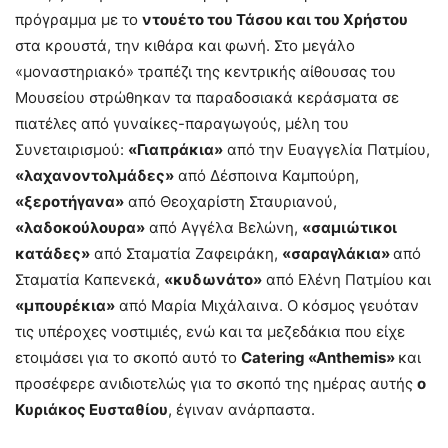
πρόγραμμα με το
ντουέτο του Τάσου και του Χρήστου
στα κρουστά, την κιθάρα και φωνή. Στο μεγάλο
«μοναστηριακό» τραπέζι της κεντρικής αίθουσας του
Μουσείου στρώθηκαν τα παραδοσιακά κεράσματα σε
πιατέλες από γυναίκες-παραγωγούς, μέλη του
Συνεταιρισμού:
«Γιαπράκια»
από την Ευαγγελία Πατμίου,
«λαχανοντολμάδες»
από Δέσποινα Καμπούρη,
«ξεροτήγανα»
από Θεοχαρίστη Σταυριανού,
«λαδοκούλουρα»
από Αγγέλα Βελώνη,
«σαμιώτικοι
κατάδες»
από Σταματία Ζαφειράκη,
«σαραγλάκια»
από
Σταματία Καπενεκά,
«κυδωνάτο»
από Ελένη Πατμίου και
«μπουρέκια»
από Μαρία Μιχάλαινα. Ο κόσμος γευόταν
τις υπέροχες νοστιμιές, ενώ και τα μεζεδάκια που είχε
ετοιμάσει για το σκοπό αυτό το
Catering
«Anthemis
»
και
προσέφερε ανιδιοτελώς για το σκοπό της ημέρας αυτής
ο
Κυριάκος Ευσταθίου
, έγιναν ανάρπαστα.