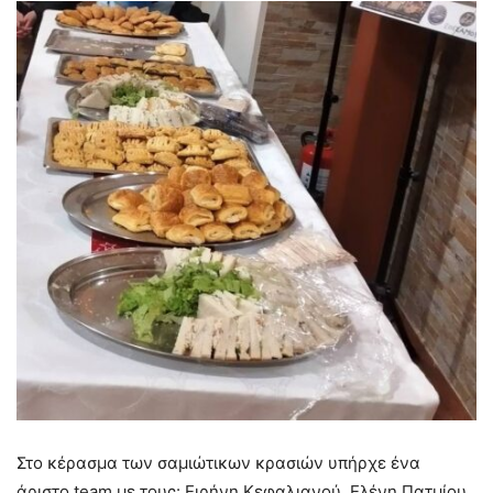
Στο κέρασμα των σαμιώτικων κρασιών υπήρχε ένα
άριστο team με τους: Ειρήνη Κεφαλιανού, Ελένη Πατμίου,