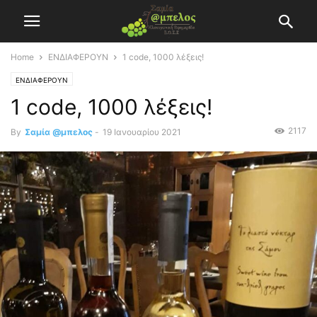
Home
ΕΝΔΙΑΦΕΡΟΥΝ
1 code, 1000 λέξεις!
ΕΝΔΙΑΦΕΡΟΥΝ
1 code, 1000 λέξεις!
2117
By
Σαμία @μπελος
-
19 Ιανουαρίου 2021