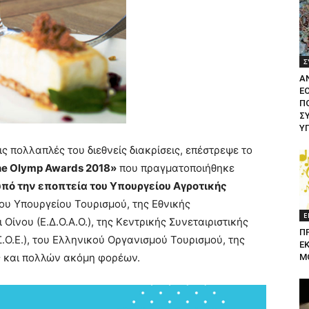
Σ
Α
Ε
ΠΟ
Σ
Υ
ις πολλαπλές του διεθνείς διακρίσεις, επέστρεψε το
e Olymp Awards 2018»
που πραγματοποιήθηκε
υπό την εποπτεία του Υπουργείου Αγροτικής
 του Υπουργείου Τουρισμού, της Εθνικής
Ε
ίνου (Ε.Δ.Ο.Α.Ο.), της Κεντρικής Συνεταιριστικής
Π
Ο.Ε.), του Ελληνικού Οργανισμού Τουρισμού, της
Ε
 και πολλών ακόμη φορέων.
Μ