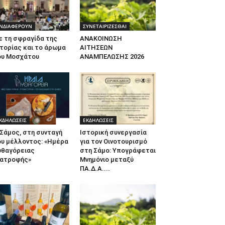
ΝΔΙΑΦΕΡΟΥΝ
ΣΥΝΕΤΑΙΡΙΖΕΣΘΑΙ
ε τη σφραγίδα της
ΑΝΑΚΟΙΝΩΣΗ
τορίας και το άρωμα
ΑΙΤΗΣΕΩΝ
ου Μοσχάτου
ΑΝΑΜΠΕΛΩΣΗΣ 2026
ΚΔΗΛΩΣΕΙΣ
ΕΚΔΗΛΩΣΕΙΣ
Σάμος, στη συνταγή
Ιστορική συνεργασία
ου μέλλοντος: «Ημέρα
για τον Οινοτουρισμό
υθαγόρειας
στη Σάμο: Υπογράφεται
ιατροφής»
Μνημόνιο μεταξύ
ΠΑ.Δ.Α....