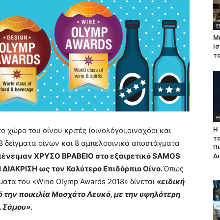
Ε
Μ
Ισ
τ
Ε
ο χώρο του οίνου κριτές (οινολόγοι,οινοχόοι και
Η 
τ
8 δείγματα οίνων και 8 αμπελοοινικά αποστάγματα
Π
ένειμαν ΧΡΥΣΟ ΒΡΑΒΕΙΟ στο εξαιρετικό SAMOS
Δ
 ΔΙΑΚΡΙΣΗ ως τον Καλύτερο Επιδόρπιο Οίνο.
Όπως
ματα του «Wine Olymp Awards 2018» δίνεται
«ειδική
ό την ποικιλία Μοσχάτο Λευκό, με την υψηλότερη
. Σάμου».