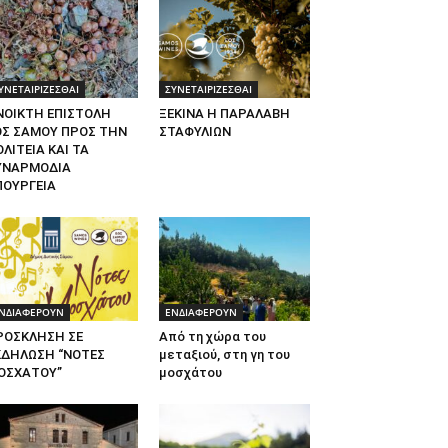
ΥΝΕΤΑΙΡΙΖΕΣΘΑΙ
ΣΥΝΕΤΑΙΡΙΖΕΣΘΑΙ
ΝΟΙΚΤΗ ΕΠΙΣΤΟΛΗ
ΞΕΚΙΝΑ Η ΠΑΡΑΛΑΒΗ
ΟΣ ΣΑΜΟΥ ΠΡΟΣ ΤΗΝ
ΣΤΑΦΥΛΙΩΝ
ΛΙΤΕΙΑ ΚΑΙ ΤΑ
ΥΝΑΡΜΟΔΙΑ
ΠΟΥΡΓΕΙΑ
ΝΔΙΑΦΕΡΟΥΝ
ΕΝΔΙΑΦΕΡΟΥΝ
ΡΟΣΚΛΗΣΗ ΣΕ
Από τη χώρα του
ΚΔΗΛΩΣΗ “ΝΟΤΕΣ
μεταξιού, στη γη του
ΟΣΧΑΤΟΥ”
μοσχάτου