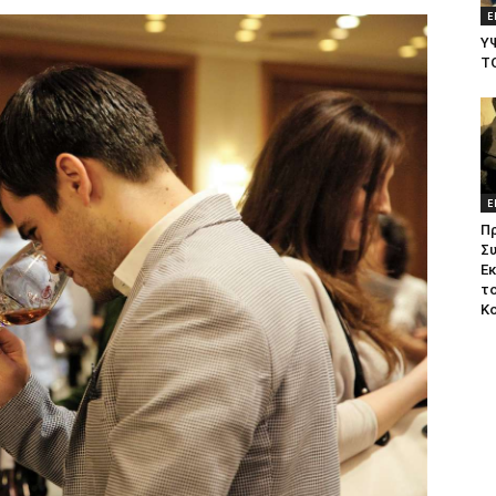
Ε
Υ
Τ
Ε
Π
Σ
Ε
το
Κ