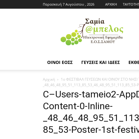
Παρασκευή 7 Αυγούστου , 2026
ΑΡΧΙΚΗ
ΤΑΥΤΟΤΗ
Εφημερίδα
ΕΟΣΣ
|
Σαμία
Άμπελος
ΟΙΝΟΙ ΕΟΣΣ
ΓΕΥΣΕΙΣ ΚΑΙ ΙΔΕΕΣ
ΕΚΘΕ
Αρχική
1ο ΦΕΣΤΙΒΑΛ ΓΕΥΣΕΩΝ ΚΑΙ ΟΙΝΟΥ ΣΤΟ ΝΗΣ
_48_46_48_95_51_113_85_53_46_48_95_51_113_85_53-Pos
C–Users-tameio2-AppD
Content-0-Inline-
_48_46_48_95_51_11
85_53-Poster-1st-festi