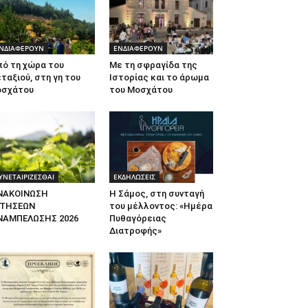
ΝΔΙΑΦΕΡΟΥΝ
ΕΝΔΙΑΦΕΡΟΥΝ
πό τη χώρα του
Με τη σφραγίδα της
ταξιού, στη γη του
Ιστορίας και το άρωμα
οσχάτου
του Μοσχάτου
ΥΝΕΤΑΙΡΙΖΕΣΘΑΙ
ΕΚΔΗΛΩΣΕΙΣ
ΝΑΚΟΙΝΩΣΗ
Η Σάμος, στη συνταγή
ΙΤΗΣΕΩΝ
του μέλλοντος: «Ημέρα
ΝΑΜΠΕΛΩΣΗΣ 2026
Πυθαγόρειας
Διατροφής»