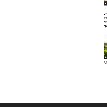
Ε
Ισ
γι
σ
Μ
ΠΑ
Σ
Α