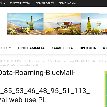
ΤΑ
ΣΥΝΕΤΑΙΡΙΖΕΣΘΑΙ
ΕΠΙΚΑΙΡΟΤΗΤΑ
ΕΠΙΚΟΙΝΩΝΙΑ
ΣΕΙΣ
ΠΡΟΓΡΑΜΜΑΤΑ
ΚΑΛΛΙΕΡΓΕΙΑ
ΠΡΟΣΩΠΑ
Φ
Ι ΤΟΥ ΠΥΘΑΓΟΡΑ
C--Users-tameio2-AppData-Roaming-BlueMail-Content-0-Inli
ter-1st-festival-web-use-PL
ata-Roaming-BlueMail-
3_85_53_46_48_95_51_113_
val-web-use-PL