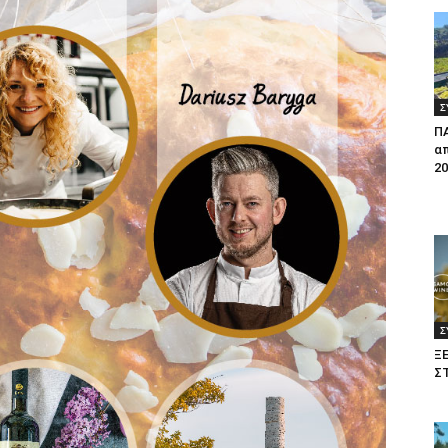
Σ
Π
απ
20
Σ
Ξ
Σ