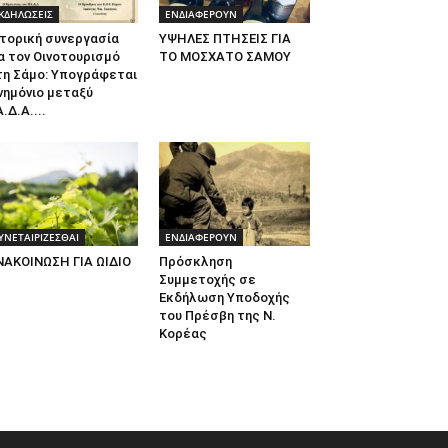
ΚΔΗΛΩΣΕΙΣ
ΕΝΔΙΑΦΕΡΟΥΝ
τορική συνεργασία
ΥΨΗΛΕΣ ΠΤΗΣΕΙΣ ΓΙΑ
α τον Οινοτουρισμό
ΤΟ ΜΟΣΧΑΤΟ ΣΑΜΟΥ
τη Σάμο: Υπογράφεται
νημόνιο μεταξύ
.Δ.Α....
ΥΝΕΤΑΙΡΙΖΕΣΘΑΙ
ΕΝΔΙΑΦΕΡΟΥΝ
ΝΑΚΟΙΝΩΣΗ ΓΙΑ ΩΙΔΙΟ
Πρόσκληση
Συμμετοχής σε
Εκδήλωση Υποδοχής
του Πρέσβη της Ν.
Κορέας