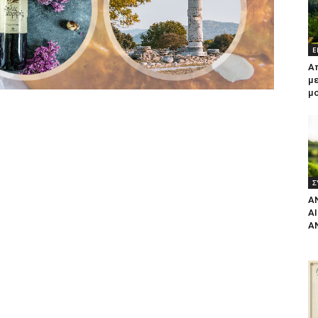
Ε
Α
με
μ
Σ
Α
Α
Α