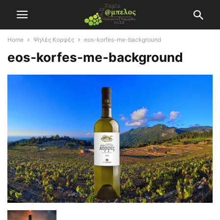
Home
Ψηλές Κορφές
eos-korfes-me-background
eos-korfes-me-background