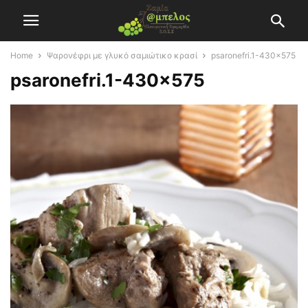
Home
Ψαρονέφρι με γλυκό σαμιώτικο κρασί
psaronefri.1-430x575
psaronefri.1-430×575