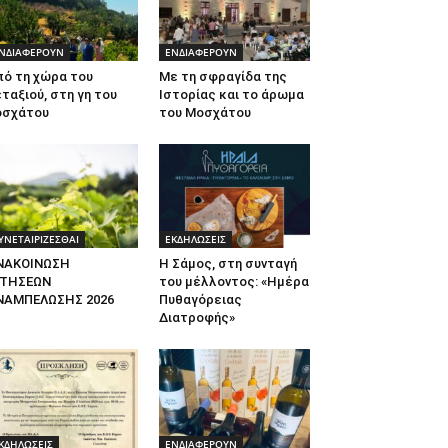
ΝΔΙΑΦΕΡΟΥΝ
ΕΝΔΙΑΦΕΡΟΥΝ
πό τη χώρα του
Με τη σφραγίδα της
ταξιού, στη γη του
Ιστορίας και το άρωμα
οσχάτου
του Μοσχάτου
ΥΝΕΤΑΙΡΙΖΕΣΘΑΙ
ΕΚΔΗΛΩΣΕΙΣ
ΝΑΚΟΙΝΩΣΗ
Η Σάμος, στη συνταγή
ΙΤΗΣΕΩΝ
του μέλλοντος: «Ημέρα
ΝΑΜΠΕΛΩΣΗΣ 2026
Πυθαγόρειας
Διατροφής»
ΚΔΗΛΩΣΕΙΣ
ΕΝΔΙΑΦΕΡΟΥΝ