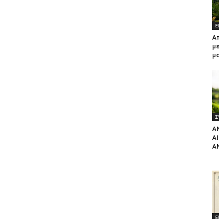
Ε
Α
με
μ
Σ
Α
Α
Α
Ε