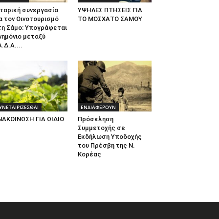
τορική συνεργασία
ΥΨΗΛΕΣ ΠΤΗΣΕΙΣ ΓΙΑ
α τον Οινοτουρισμό
ΤΟ ΜΟΣΧΑΤΟ ΣΑΜΟΥ
τη Σάμο: Υπογράφεται
νημόνιο μεταξύ
.Δ.Α....
ΥΝΕΤΑΙΡΙΖΕΣΘΑΙ
ΕΝΔΙΑΦΕΡΟΥΝ
ΝΑΚΟΙΝΩΣΗ ΓΙΑ ΩΙΔΙΟ
Πρόσκληση
Συμμετοχής σε
Εκδήλωση Υποδοχής
του Πρέσβη της Ν.
Κορέας