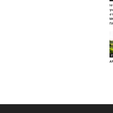
Ισ
γι
σ
Μ
ΠΑ
Σ
Α