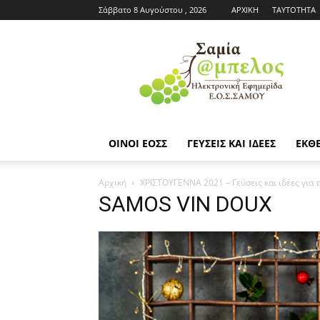
Σάββατο 8 Αυγούστου , 2026
ΑΡΧΙΚΗ
ΤΑΥΤΟΤΗΤΑ
Εφημερίδα
ΕΟΣΣ
|
Σαμία
Άμπελος
ΟΙΝΟΙ ΕΟΣΣ
ΓΕΥΣΕΙΣ ΚΑΙ ΙΔΕΕΣ
ΕΚΘΕ
Αρχική
ΧΡΙΣΤΟΥΓΕΝΝΑ 2021 – Γεύσεις και ιδέες για 
SAMOS VIN DOUX