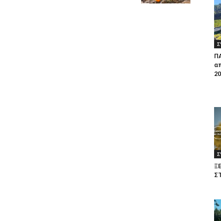
Σ
Π
απ
20
Σ
Ξ
Σ