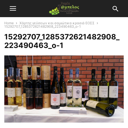
Home
Χάρτης γεύσεων και σαμιώτικα κρασιά ΕΟΣΣ
15292707_1285372621482908_223490463_o-1
15292707_1285372621482908_
223490463_o-1