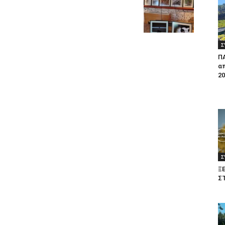
Σ
Π
απ
20
Σ
Ξ
Σ