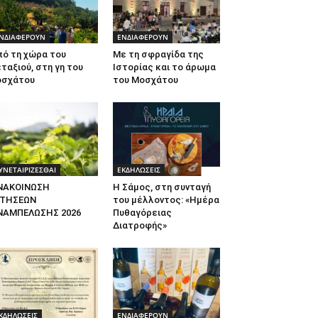
ΝΔΙΑΦΕΡΟΥΝ
ΕΝΔΙΑΦΕΡΟΥΝ
πό τη χώρα του
Με τη σφραγίδα της
ταξιού, στη γη του
Ιστορίας και το άρωμα
οσχάτου
του Μοσχάτου
ΥΝΕΤΑΙΡΙΖΕΣΘΑΙ
ΕΚΔΗΛΩΣΕΙΣ
ΝΑΚΟΙΝΩΣΗ
Η Σάμος, στη συνταγή
ΙΤΗΣΕΩΝ
του μέλλοντος: «Ημέρα
ΝΑΜΠΕΛΩΣΗΣ 2026
Πυθαγόρειας
Διατροφής»
ΚΔΗΛΩΣΕΙΣ
ΕΝΔΙΑΦΕΡΟΥΝ