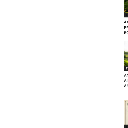
Ε
Α
με
μ
Σ
Α
Α
Α
Ε