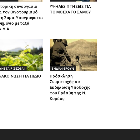
τορική συνεργασία
ΥΨΗΛΕΣ ΠΤΗΣΕΙΣ ΓΙΑ
α τον Οινοτουρισμό
ΤΟ ΜΟΣΧΑΤΟ ΣΑΜΟΥ
τη Σάμο: Υπογράφεται
νημόνιο μεταξύ
.Δ.Α....
ΥΝΕΤΑΙΡΙΖΕΣΘΑΙ
ΕΝΔΙΑΦΕΡΟΥΝ
ΝΑΚΟΙΝΩΣΗ ΓΙΑ ΩΙΔΙΟ
Πρόσκληση
Συμμετοχής σε
Εκδήλωση Υποδοχής
του Πρέσβη της Ν.
Κορέας