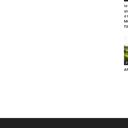
Ισ
γι
σ
Μ
ΠΑ
Σ
Α