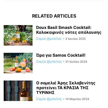
RELATED ARTICLES
Doux Basil Smash Cocktail:
Καλοκαιρινές νότες απόλαυσης
Σαμία @μπελος
-
3 Ιουνίου 2025
Ώρα για Samos Cocktail!
Σαμία @μπελος
-
31 Ιουλίου 2024
Ο σομελιέ Άρης Σκλαβενίτης
προτείνει ΤΑ ΚΡΑΣΙΑ ΤΗΣ
ΤΥΡΙΝΗΣ
Σαμία @μπελος
-
14 Μαρτίου 2024