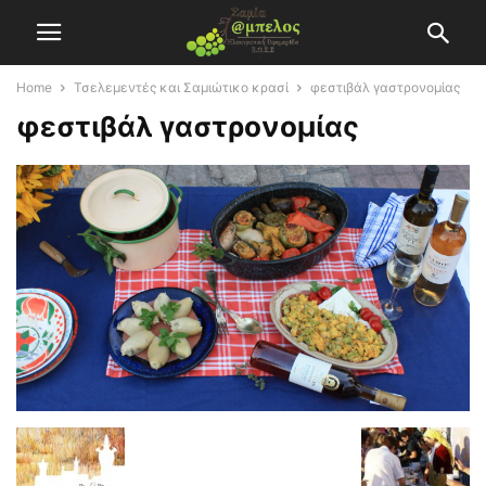
Home
Τσελεμεντές και Σαμιώτικο κρασί
φεστιβάλ γαστρονομίας
φεστιβάλ γαστρονομίας