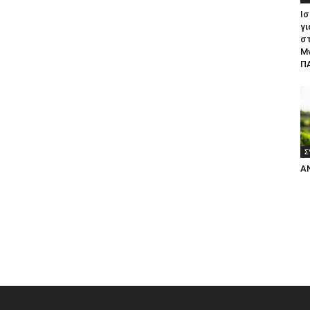
Ισ
γι
σ
Μ
ΠΑ
Σ
Α