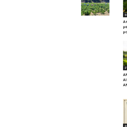
Ε
Α
με
μ
Σ
Α
Α
Α
Ε