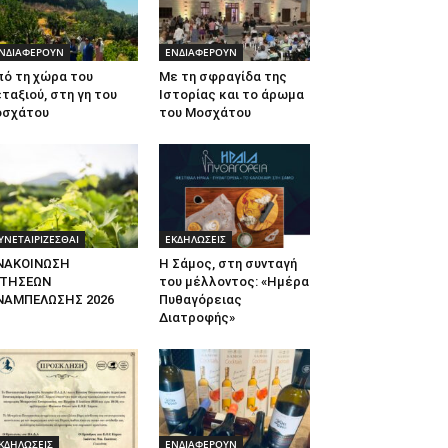
ΝΔΙΑΦΕΡΟΥΝ
ΕΝΔΙΑΦΕΡΟΥΝ
πό τη χώρα του
Με τη σφραγίδα της
ταξιού, στη γη του
Ιστορίας και το άρωμα
οσχάτου
του Μοσχάτου
ΥΝΕΤΑΙΡΙΖΕΣΘΑΙ
ΕΚΔΗΛΩΣΕΙΣ
ΝΑΚΟΙΝΩΣΗ
Η Σάμος, στη συνταγή
ΙΤΗΣΕΩΝ
του μέλλοντος: «Ημέρα
ΝΑΜΠΕΛΩΣΗΣ 2026
Πυθαγόρειας
Διατροφής»
ΚΔΗΛΩΣΕΙΣ
ΕΝΔΙΑΦΕΡΟΥΝ