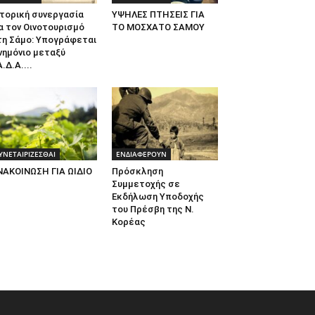
τορική συνεργασία
ΥΨΗΛΕΣ ΠΤΗΣΕΙΣ ΓΙΑ
α τον Οινοτουρισμό
ΤΟ ΜΟΣΧΑΤΟ ΣΑΜΟΥ
τη Σάμο: Υπογράφεται
νημόνιο μεταξύ
.Δ.Α....
ΥΝΕΤΑΙΡΙΖΕΣΘΑΙ
ΕΝΔΙΑΦΕΡΟΥΝ
ΝΑΚΟΙΝΩΣΗ ΓΙΑ ΩΙΔΙΟ
Πρόσκληση
Συμμετοχής σε
Εκδήλωση Υποδοχής
του Πρέσβη της Ν.
Κορέας