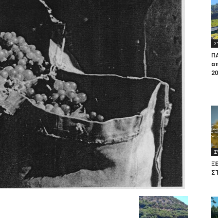
Σ
Π
απ
20
Σ
Ξ
Σ