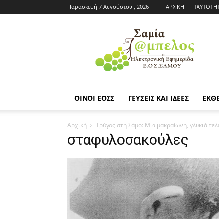
Παρασκευή 7 Αυγούστου , 2026
ΑΡΧΙΚΗ
ΤΑΥΤΟΤΗ
Εφημερίδα
ΕΟΣΣ
|
Σαμία
Άμπελος
ΟΙΝΟΙ ΕΟΣΣ
ΓΕΥΣΕΙΣ ΚΑΙ ΙΔΕΕΣ
ΕΚΘΕ
Αρχική
Τρύγος στη Σάμο: Μια μακραίωνη, γλυκιά τελ
σταφυλοσακούλες